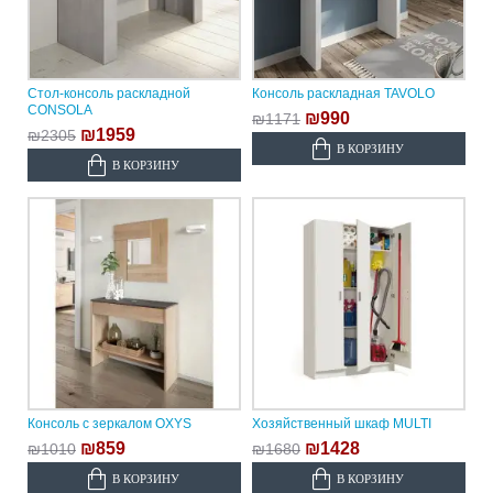
Стол-консоль раскладной
Консоль раскладная TAVOLO
CONSOLA
₪990
₪1171
₪1959
₪2305
В КОРЗИНУ
В КОРЗИНУ
Консоль с зеркалом OXYS
Хозяйственный шкаф MULTI
₪859
₪1428
₪1010
₪1680
В КОРЗИНУ
В КОРЗИНУ