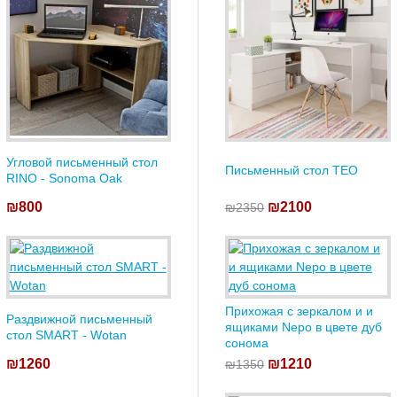
Угловой письменный стол
Письменный стол TEO
RINO - Sonoma Oak
₪800
₪2100
₪2350
Прихожая с зеркалом и и
Раздвижной письменный
ящиками Nepo в цвете дуб
стол SMART - Wotan
сонома
₪1260
₪1210
₪1350