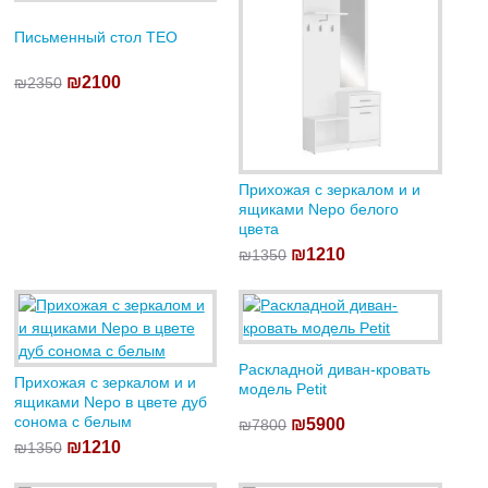
Письменный стол TEO
₪2100
₪2350
Прихожая с зеркалом и и
ящиками Nepo белого
цвета
₪1210
₪1350
Раскладной диван-кровать
Прихожая с зеркалом и и
модель Petit
ящиками Nepo в цвете дуб
сонома с белым
₪5900
₪7800
₪1210
₪1350