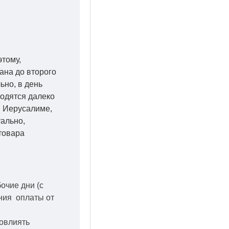
этому,
ана до второго
ьно, в день
ходятся далеко
 в Иерусалиме,
уально,
товара
бочие дни
(с
ения оплаты от
повлиять