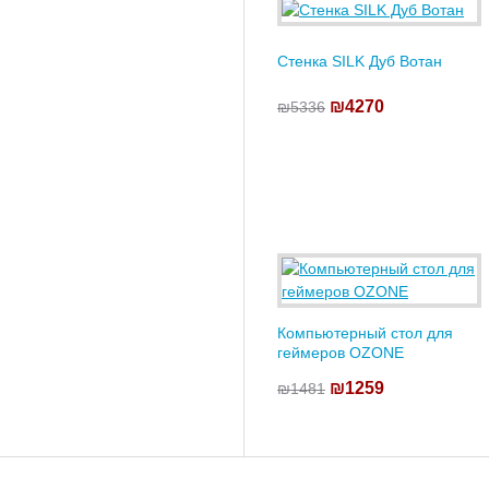
Стенка SILK Дуб Вотан
₪4270
₪5336
Компьютерный стол для
геймеров OZONE
₪1259
₪1481