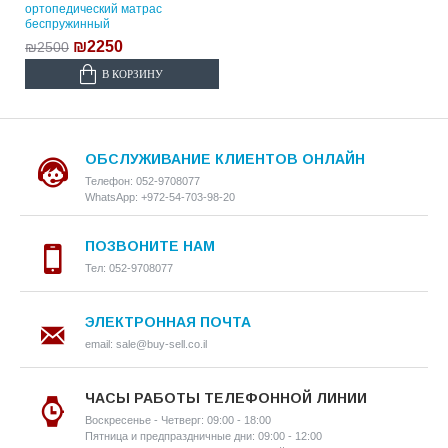
ортопедический матрас
беспружинный
₪2250
₪2500
В КОРЗИНУ
ОБСЛУЖИВАНИЕ КЛИЕНТОВ ОНЛАЙН
Телефон: 052-9708077
WhatsApp: +972-54-703-98-20
ПОЗВОНИТЕ НАМ
Тел: 052-9708077
ЭЛЕКТРОННАЯ ПОЧТА
email: sale@buy-sell.co.il
ЧАСЫ РАБОТЫ ТЕЛЕФОННОЙ ЛИНИИ
Воскресенье - Четверг: 09:00 - 18:00
Пятница и предпраздничные дни: 09:00 - 12:00