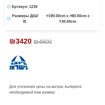
Артикул:
1239
Размеры Д/Ш/
🡢190.00cm x 🡥80.00cm x
В:
🡡30.00cm
₪3420
₪4800
Для уточнения цены на матрас
выберите
необходимый вам размер.