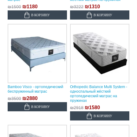
₪1180
₪1310
₪1500
₪3222
В КОРЗИНУ
В КОРЗИНУ
Bamboo Visco - ортопедический
Orthopedic Balance Multi System -
беспружинный матрас
односпальный жёсткий
ортопедический матрас на
₪2880
₪3500
пружинах
В КОРЗИНУ
₪1580
₪2918
В КОРЗИНУ