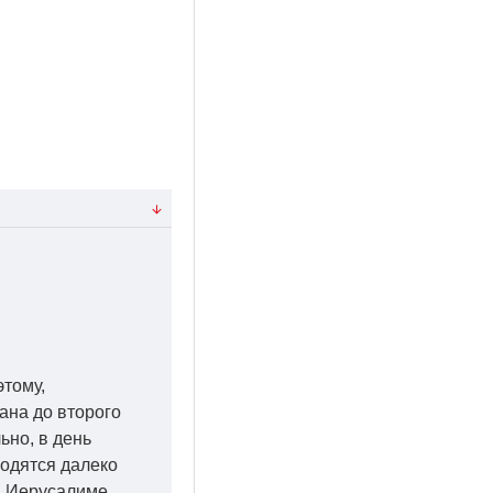
этому,
ана до второго
ьно, в день
ходятся далеко
 в Иерусалиме,