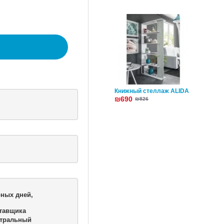
Книжный стеллаж ALIDA
₪690
₪826
ных дней,

тавщика 

тральный 
