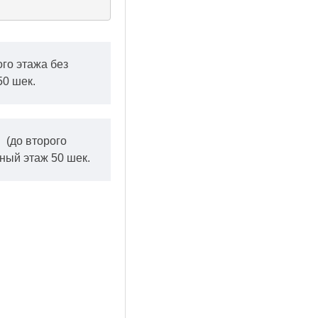
ого этажа без
50 шек.
.
(до второго
ный этаж 50 шек.