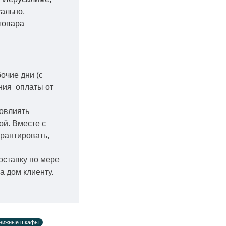
уально,
товара
бочие дни
(с
ения оплаты от
повлиять
кой.
Вместе с
арантировать,
оставку по мере
а дом клиенту.
книжные шкафы