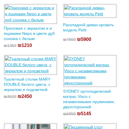
Раскладной диван-кровать
Прихожая с зеркалом и и
модель Petit
ящиками Nepo в цвете дуб
сонома с белым
₪5900
₪7800
₪1210
₪1350
Туалетный столик MARY
DOUBLE белого цвета, с
зеркалом и подсветкой
SYDNEY ортопедический
₪2450
₪3020
матрас Visco с
независимыми пружинами,
двухсторонний
₪5145
₪6858