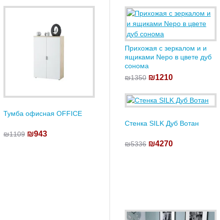
Прихожая с зеркалом и и
ящиками Nepo в цвете дуб
сонома
₪1210
₪1350
Тумба офисная OFFICE
Стенка SILK Дуб Вотан
₪943
₪1109
₪4270
₪5336