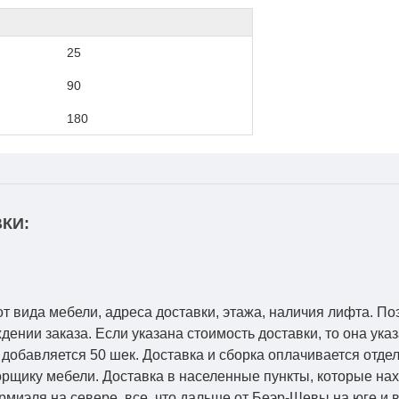
25
90
180
КИ:
от вида мебели, адреса доставки, этажа, наличия лифта. По
ении заказа. Если указана стоимость доставки, то она указ
добавляется 50 шек. Доставка и сборка оплачивается отдел
рщику мебели. Доставка в населенные пункты, которые на
Кармиэля на севере, все, что дальше от Беэр-Шевы на юге и