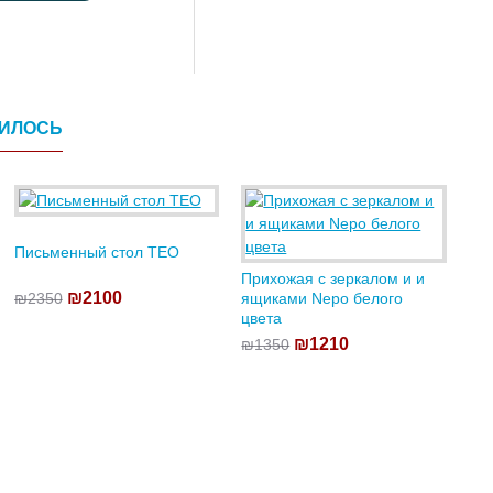
ВИЛОСЬ
Письменный стол TEO
Прихожая с зеркалом и и
₪2100
₪2350
ящиками Nepo белого
цвета
₪1210
₪1350