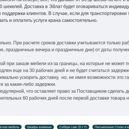
0 шекелей. Доставка в Эйлат будет оговариваться индивид
 поддержки клиентов. В случае, если для транспортировки 
зать и оплатить услуги крана самостоятельно.
ельно.
При расчете сроков доставки учитываются только ра
ые, праздничные вечера и праздничные дни) от даты получ
й при заказе мебели из-за границы, на которые не может 
одлен еще на 30 рабочих дней и не будет считаться задерж
симально ускорить
доставку, но, не имея возможности это г
и за какие-либо задержки.
модулярной, что оставляет право за Поставщиком сделать д
ительных 60 рабочих дней после первой доставки товара н
сная мебель
Шкафы книжные
Собери сам (D.I.Y)
Письменные столы и 