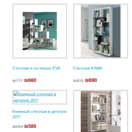
Стеллаж в гостиную EVA
Стеллаж KAWA
₪660
₪690
₪777
₪815
Книжный стеллаж в детскую
JOY
₪580
₪684