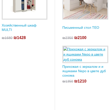
Хозяйственный шкаф
Письменный стол TEO
MULTI
₪1428
₪2100
₪1680
₪2350
Прихожая с зеркалом и и
ящиками Nepo в цвете дуб
сонома
₪1210
₪1350