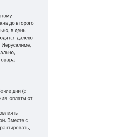
этому,
ана до второго
ьно, в день
ходятся далеко
 в Иерусалиме,
уально,
товара
бочие дни
(с
ения оплаты от
повлиять
кой.
Вместе с
арантировать,