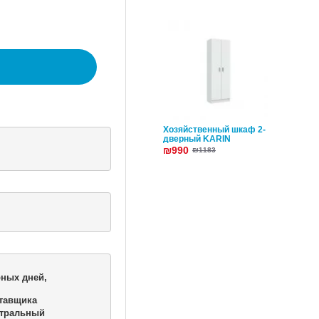
Хозяйственный шкаф 2-
дверный KARIN
₪990
₪1183
ных дней,

тавщика 

тральный 
