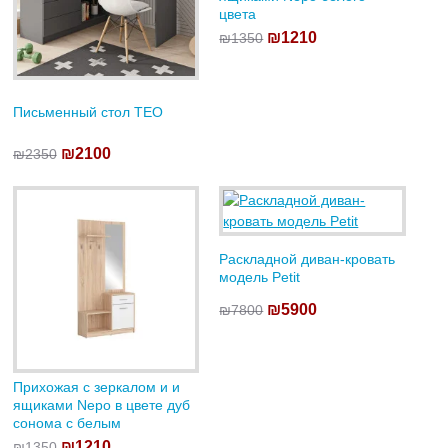
цвета
₪1210
₪1350
Письменный стол TEO
₪2100
₪2350
Раскладной диван-кровать
модель Petit
₪5900
₪7800
Прихожая с зеркалом и и
ящиками Nepo в цвете дуб
сонома с белым
₪1210
₪1350