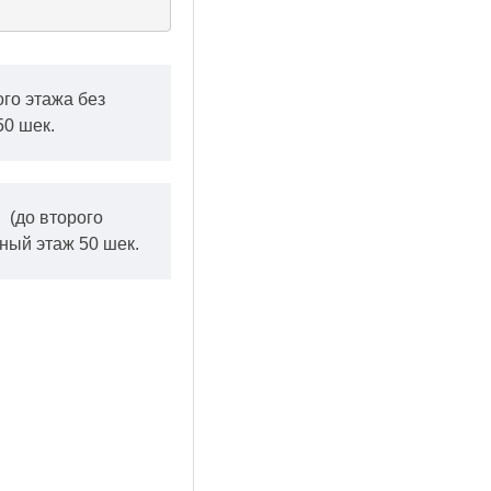
ого этажа без
50 шек.
.
(до второго
ный этаж 50 шек.