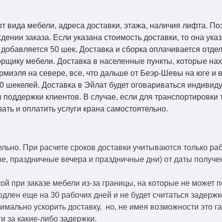
от вида мебели, адреса доставки, этажа, наличия лифта. По
ении заказа. Если указана стоимость доставки, то она указ
добавляется 50 шек. Доставка и сборка оплачивается отдел
рщику мебели. Доставка в населенные пункты, которые на
Кармиэля на севере, все, что дальше от Беэр-Шевы на юге и
0 шекелей. Доставка в Эйлат будет оговариваться индивид
 поддержки клиентов. В случае, если для транспортировки 
зать и оплатить услуги крана самостоятельно.
ельно.
При расчете сроков доставки учитываются только ра
ые, праздничные вечера и праздничные дни) от даты получ
й при заказе мебели из-за границы, на которые не может 
одлен еще на 30 рабочих дней и не будет считаться задерж
симально ускорить
доставку, но, не имея возможности это г
и за какие-либо задержки.