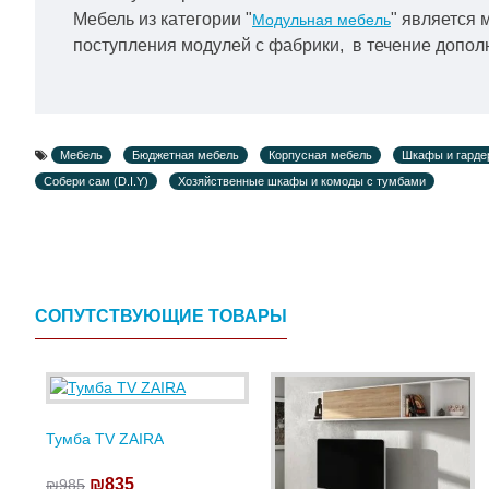
Мебель из категории "
" является 
Модульная мебель
поступления модулей с фабрики, в течение дополн
Мебель
Бюджетная мебель
Корпусная мебель
Шкафы и гарде
Собери сам (D.I.Y)
Хозяйственные шкафы и комоды с тумбами
СОПУТСТВУЮЩИЕ ТОВАРЫ
Тумба TV ZAIRA
₪835
₪985