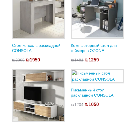
Стол-консоль раскладной
Компьютерный стол для
CONSOLA
геймеров OZONE
₪1959
₪1259
₪2305
₪1481
Письменный стол
раскладной CONSOLA
₪1050
₪1204