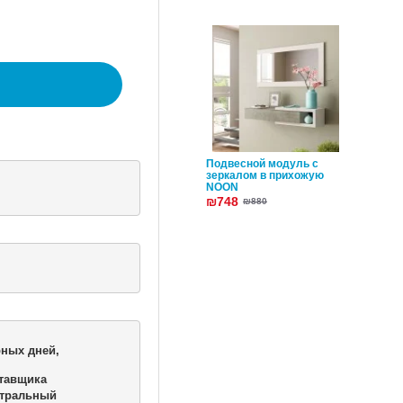
Подвесной модуль с
зеркалом в прихожую
NOON
₪748
₪880
ных дней,

тавщика 

тральный 
