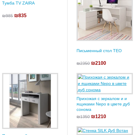
Тумба TV ZAIRA
₪835
₪985
Письменный стол TEO
₪2100
₪2350
Прихожая с зеркалом и и
ящиками Nepo в цвете дуб
сонома
₪1210
₪1350