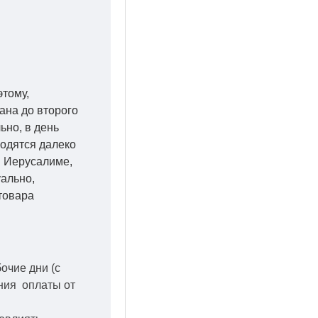
этому,
ана до второго
ьно, в день
ходятся далеко
 в Иерусалиме,
уально,
товара
бочие дни
(с
ения оплаты от