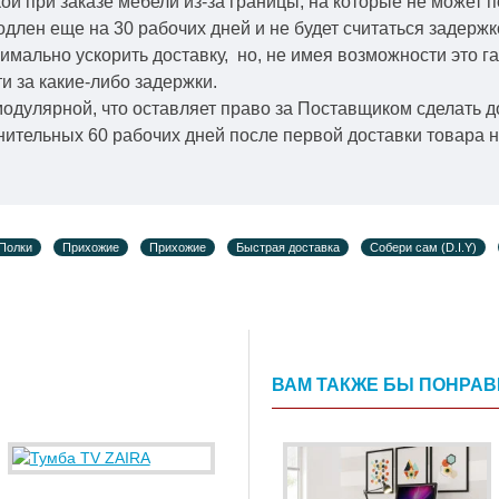
й при заказе мебели из-за границы, на которые не может 
одлен еще на 30 рабочих дней и не будет считаться задерж
симально ускорить
доставку, но, не имея возможности это г
и за какие-либо задержки.
модулярной, что оставляет право за Поставщиком сделать д
ительных 60 рабочих дней после первой доставки товара н
Полки
Прихожие
Прихожие
Быстрая доставка
Собери сам (D.I.Y)
ВАМ ТАКЖЕ БЫ ПОНРА