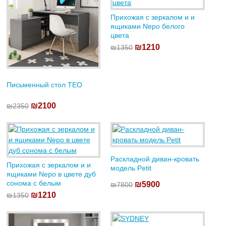
Прихожая с зеркалом и и
ящиками Nepo белого
цвета
₪1210
₪1350
Письменный стол TEO
₪2100
₪2350
Раскладной диван-кровать
Прихожая с зеркалом и и
модель Petit
ящиками Nepo в цвете дуб
сонома с белым
₪5900
₪7800
₪1210
₪1350