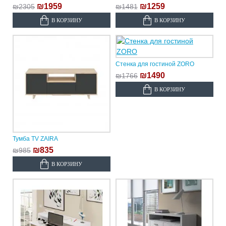
₪1959
₪1259
₪2305
₪1481
В КОРЗИНУ
В КОРЗИНУ
Стенка для гостиной ZORO
₪1490
₪1766
В КОРЗИНУ
Тумба TV ZAIRA
₪835
₪985
В КОРЗИНУ