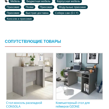
Мебель
Бюджетная мебель
Корпусная мебель
Прихожие
Полки
Прихожие
Модульные прихожие
Прихожие
Быстрая доставка
Собери сам (D.I.Y)
Консоли и прихожие
СОПУТСТВУЮЩИЕ ТОВАРЫ
Стол-консоль раскладной
Компьютерный стол для
CONSOLA
геймеров OZONE