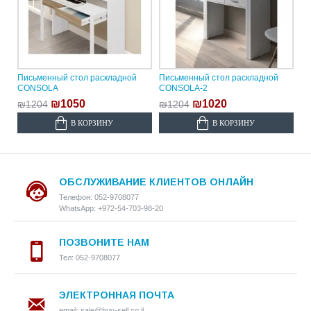
Письменный стол раскладной
Письменный стол раскладной
CONSOLA
CONSOLA-2
₪1050
₪1020
₪1204
₪1204
В КОРЗИНУ
В КОРЗИНУ
ОБСЛУЖИВАНИЕ КЛИЕНТОВ ОНЛАЙН
Телефон: 052-9708077
WhatsApp: +972-54-703-98-20
ПОЗВОНИТЕ НАМ
Тел: 052-9708077
ЭЛЕКТРОННАЯ ПОЧТА
email: sale@buy-sell.co.il