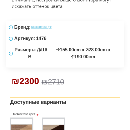
искажать оттенок цвета.
Бренд:
MEBLOCROSS (PL)
Артикул:
1476
Размеры Д/Ш/
🡢155.00cm x 🡥28.00cm x
В:
🡡190.00cm
₪2300
₪2710
Доступные варианты
Meblocross цвет