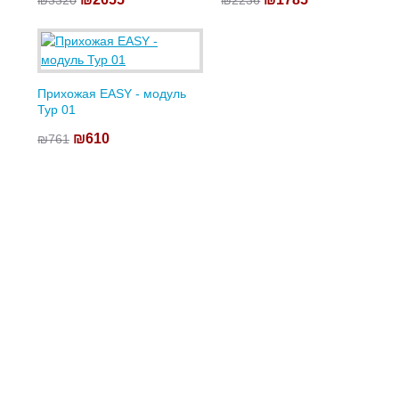
₪3320
₪2236
Прихожая EASY - модуль
Typ 01
₪610
₪761