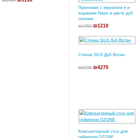
₪3995
Прихожая с зеркалом и и
ящиками Nepo в цвете дуб
сонома
₪1210
₪1350
Стенка SILK Дуб Вотан
₪4270
₪5336
Компьютерный стол для
геймеров OZONE