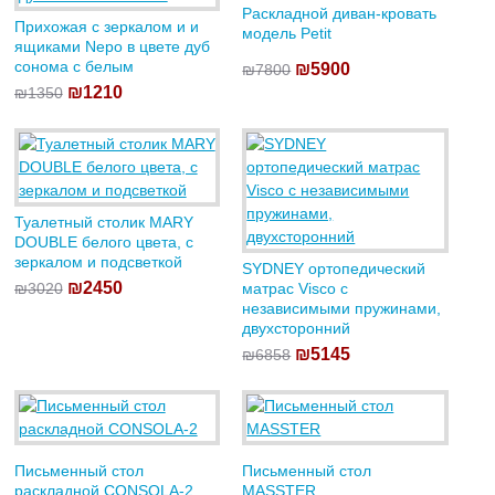
Раскладной диван-кровать
Прихожая с зеркалом и и
модель Petit
ящиками Nepo в цвете дуб
сонома с белым
₪5900
₪7800
₪1210
₪1350
Туалетный столик MARY
DOUBLE белого цвета, с
зеркалом и подсветкой
SYDNEY ортопедический
₪2450
₪3020
матрас Visco с
независимыми пружинами,
двухсторонний
₪5145
₪6858
Письменный стол
Письменный стол
раскладной CONSOLA-2
MASSTER