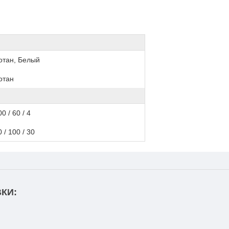
отан, Белый
отан
0 / 60 / 4
0 / 100 / 30
КИ: