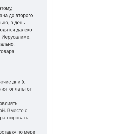
этому,
ана до второго
ьно, в день
ходятся далеко
 в Иерусалиме,
уально,
товара
бочие дни
(с
ения оплаты от
повлиять
кой.
Вместе с
арантировать,
оставку по мере