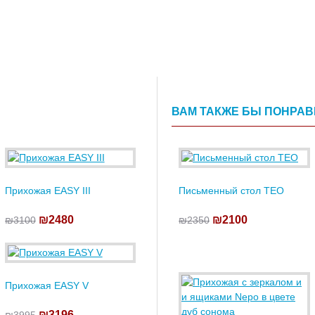
ВАМ ТАКЖЕ БЫ ПОНРА
Прихожая EASY III
Письменный стол TEO
₪2480
₪2100
₪3100
₪2350
Прихожая EASY V
₪3196