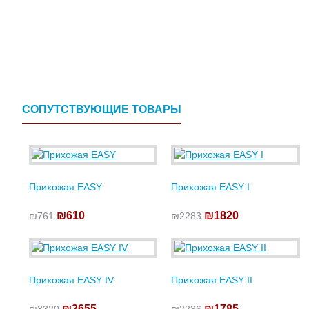
СОПУТСТВУЮЩИЕ ТОВАРЫ
Прихожая EASY
Прихожая EASY I
₪610
₪1820
₪761
₪2283
Прихожая EASY IV
Прихожая EASY II
₪2655
₪1785