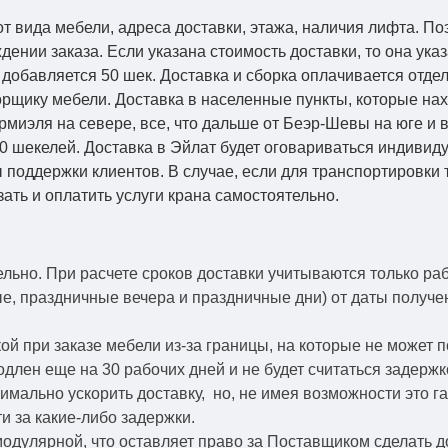
от вида мебели, адреса доставки, этажа, наличия лифта. По
ении заказа. Если указана стоимость доставки, то она указ
добавляется 50 шек. Доставка и сборка оплачивается отдел
рщику мебели. Доставка в населенные пункты, которые на
Кармиэля на севере, все, что дальше от Беэр-Шевы на юге и
0 шекелей. Доставка в Эйлат будет оговариваться индивид
 поддержки клиентов. В случае, если для транспортировки 
зать и оплатить услуги крана самостоятельно.
ельно.
При расчете сроков доставки учитываются только ра
ые, праздничные вечера и праздничные дни) от даты получ
й при заказе мебели из-за границы, на которые не может 
одлен еще на 30 рабочих дней и не будет считаться задерж
симально ускорить
доставку, но, не имея возможности это г
и за какие-либо задержки.
модулярной, что оставляет право за Поставщиком сделать д