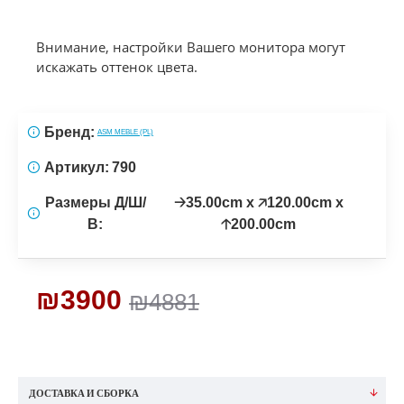
Внимание, настройки Вашего монитора могут
искажать оттенок цвета.
Бренд:
ASM MEBLE (PL)
Артикул:
790
Размеры Д/Ш/
🡢35.00cm x 🡥120.00cm x
В:
🡡200.00cm
₪3900
₪4881
ДОСТАВКА И СБОРКА