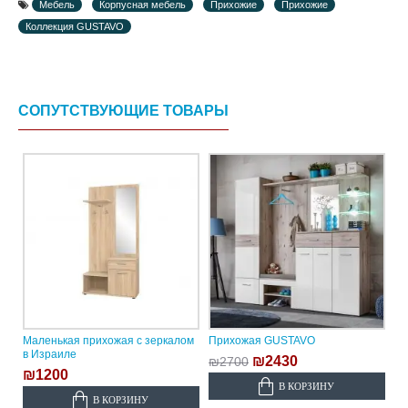
Мебель
Корпусная мебель
Прихожие
Прихожие
Коллекция GUSTAVO
СОПУТСТВУЮЩИЕ ТОВАРЫ
Маленькая прихожая с зеркалом
Прихожая GUSTAVO
в Израиле
₪2430
₪2700
₪1200
В КОРЗИНУ
В КОРЗИНУ