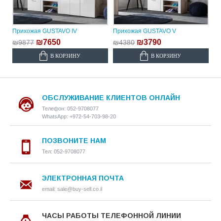
Прихожая GUSTAVO IV
Прихожая GUSTAVO V
₪7650
₪3790
₪9877
₪4380
В КОРЗИНУ
В КОРЗИНУ
ОБСЛУЖИВАНИЕ КЛИЕНТОВ ОНЛАЙН
Телефон: 052-9708077
WhatsApp: +972-54-703-98-20
ПОЗВОНИТЕ НАМ
Тел: 052-9708077
ЭЛЕКТРОННАЯ ПОЧТА
email: sale@buy-sell.co.il
ЧАСЫ РАБОТЫ ТЕЛЕФОННОЙ ЛИНИИ