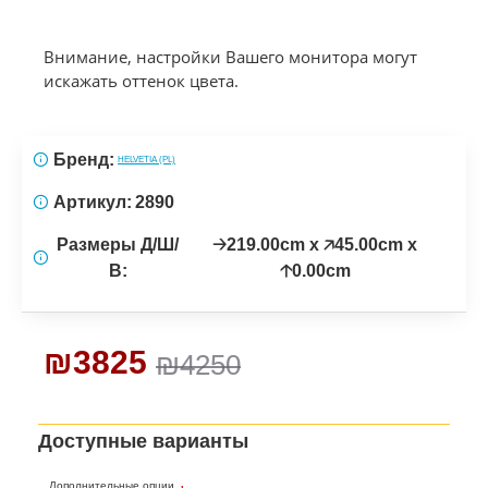
Внимание, настройки Вашего монитора могут
искажать оттенок цвета.
Бренд:
HELVETIA (PL)
Артикул:
2890
Размеры Д/Ш/
🡢219.00cm x 🡥45.00cm x
В:
🡡0.00cm
₪3825
₪4250
Доступные варианты
Дополнительные опции