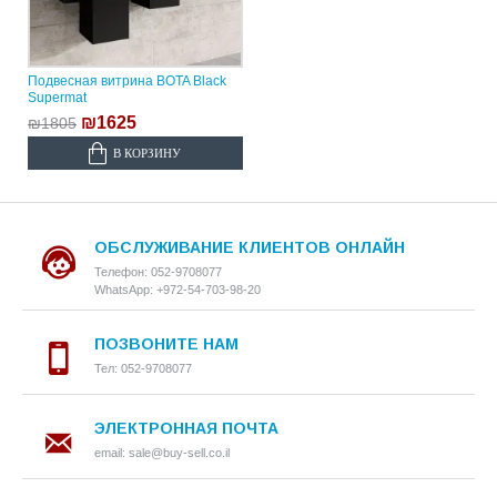
Подвесная витрина BOTA Black
Supermat
₪1625
₪1805
В КОРЗИНУ
ОБСЛУЖИВАНИЕ КЛИЕНТОВ ОНЛАЙН
Телефон: 052-9708077
WhatsApp: +972-54-703-98-20
ПОЗВОНИТЕ НАМ
Тел: 052-9708077
ЭЛЕКТРОННАЯ ПОЧТА
email: sale@buy-sell.co.il