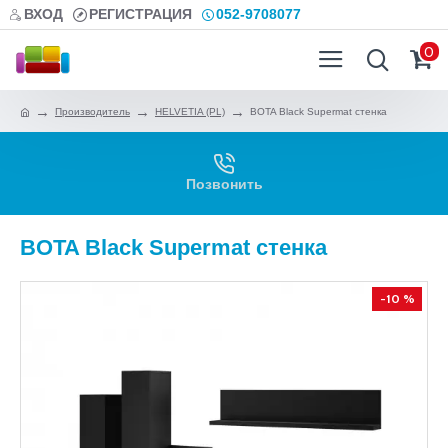
ВХОД
РЕГИСТРАЦИЯ
052-9708077
0
Производитель
HELVETIA (PL)
BOTA Black Supermat стенка
Позвонить
BOTA Black Supermat стенка
-10 %