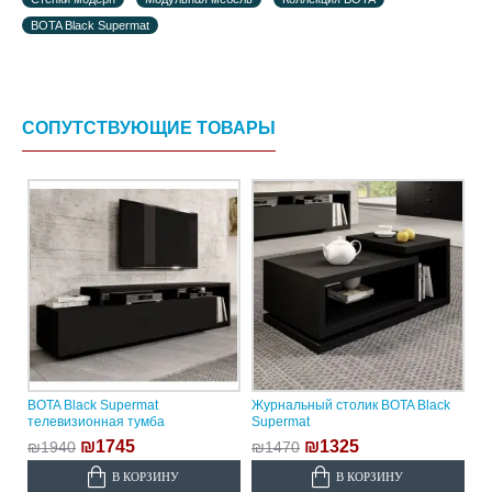
BOTA Black Supermat
СОПУТСТВУЮЩИЕ ТОВАРЫ
BOTA Black Supermat
Журнальный столик BOTA Black
телевизионная тумба
Supermat
₪1745
₪1325
₪1940
₪1470
В КОРЗИНУ
В КОРЗИНУ