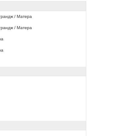
грандж / Матера
грандж / Матера
ра
ра