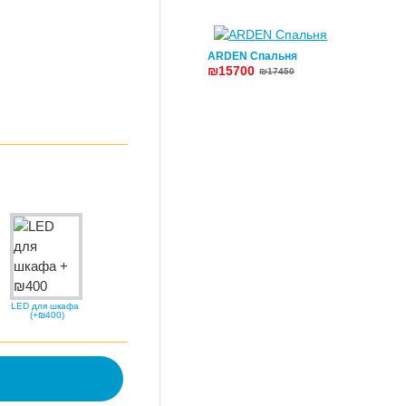
ARDEN Спальня
₪15700
₪17450
LED для шкафа
(+₪400)