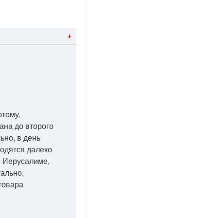
этому,
ана до второго
ьно, в день
ходятся далеко
 в Иерусалиме,
уально,
товара