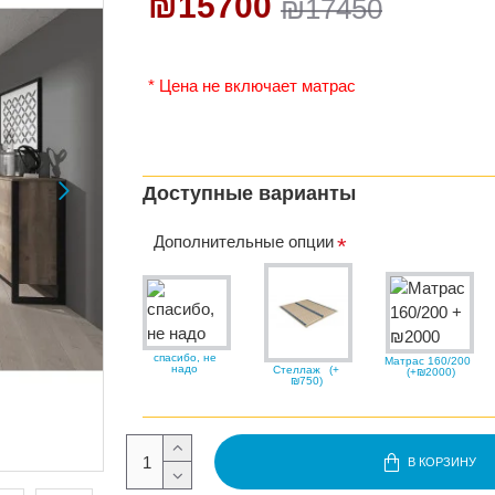
₪15700
₪17450
* Цена не включает матрас
Доступные варианты
Дополнительные опции
спасибо, не
Матрас 160/200
надо
Стеллаж
(+
(+₪2000)
₪750)
В КОРЗИНУ