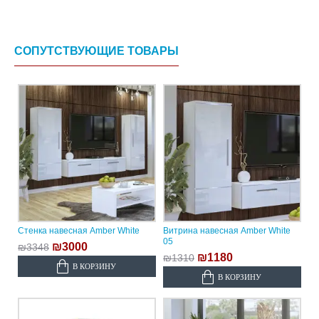
СОПУТСТВУЮЩИЕ ТОВАРЫ
Стенка навесная Amber White
Витрина навесная Amber White
05
₪3000
₪3348
₪1180
₪1310
В КОРЗИНУ
В КОРЗИНУ