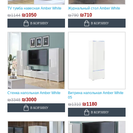
TV тумба навесная Amber White
Журнальный стол Amber White
₪1050
₪710
₪1144
₪790
В КОРЗИНУ
В КОРЗИНУ
Стенка напольная Amber White
Витрина напольная Amber White
05
₪3000
₪3348
₪1180
₪1310
В КОРЗИНУ
В КОРЗИНУ