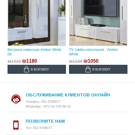
Витрина навесная Amber White
TV тумба напольная - Amber
06
White
₪1180
₪1050
₪1310
₪1144
В КОРЗИНУ
В КОРЗИНУ
ОБСЛУЖИВАНИЕ КЛИЕНТОВ ОНЛАЙН
Телефон: 052-9708077
WhatsApp: +972-54-703-98-20
ПОЗВОНИТЕ НАМ
Тел: 052-9708077