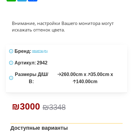
Внимание, настройки Вашего монитора могут
искажать оттенок цвета.
Бренд:
HELVETIA (PL)
Артикул:
2942
Размеры Д/Ш/
🡢260.00cm x 🡥35.00cm x
В:
🡡140.00cm
₪3000
₪3348
Доступные варианты