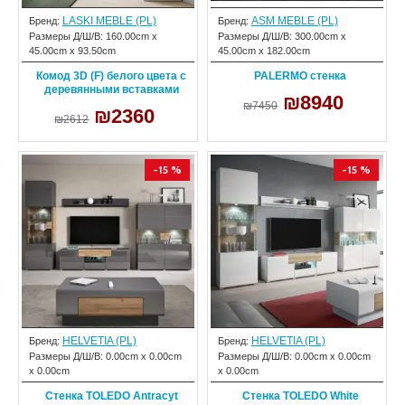
LASKI MEBLE (PL)
ASM MEBLE (PL)
Бренд:
Бренд:
Размеры Д/Ш/В:
160.00cm x
Размеры Д/Ш/В:
300.00cm x
45.00cm x 93.50cm
45.00cm x 182.00cm
Комод 3D (F) белого цвета с
PALERMO стенка
деревянными вставками
₪8940
₪7450
₪2360
₪2612
-15 %
-15 %
HELVETIA (PL)
HELVETIA (PL)
Бренд:
Бренд:
Размеры Д/Ш/В:
0.00cm x 0.00cm
Размеры Д/Ш/В:
0.00cm x 0.00cm
x 0.00cm
x 0.00cm
Стенка TOLEDO Antracyt
Стенка TOLEDO White