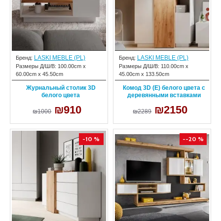
LASKI MEBLE (PL)
LASKI MEBLE (PL)
Бренд:
Бренд:
Размеры Д/Ш/В:
100.00cm x
Размеры Д/Ш/В:
110.00cm x
60.00cm x 45.50cm
45.00cm x 133.50cm
Журнальный столик 3D
Комод 3D (E) белого цвета с
белого цвета
деревянными вставками
₪910
₪2150
₪1000
₪2289
-10 %
--20 %