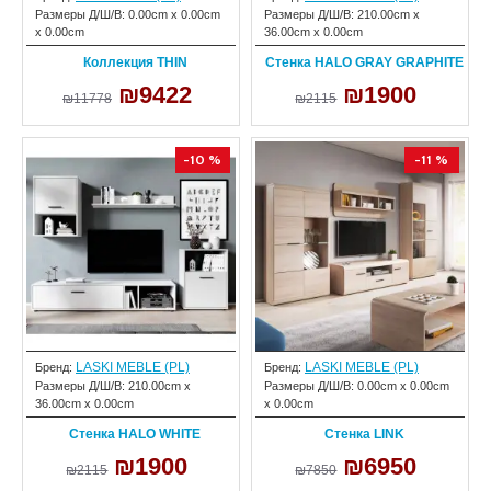
Размеры Д/Ш/В:
0.00cm x 0.00cm
Размеры Д/Ш/В:
210.00cm x
x 0.00cm
36.00cm x 0.00cm
Коллекция THIN
Стенка HALO GRAY GRAPHITE
₪9422
₪1900
₪11778
₪2115
-10 %
-11 %
LASKI MEBLE (PL)
LASKI MEBLE (PL)
Бренд:
Бренд:
Размеры Д/Ш/В:
210.00cm x
Размеры Д/Ш/В:
0.00cm x 0.00cm
36.00cm x 0.00cm
x 0.00cm
Стенка HALO WHITE
Стенка LINK
₪1900
₪6950
₪2115
₪7850