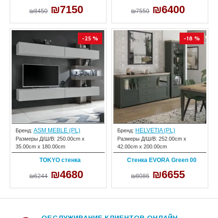
₪7150
₪6400
₪8450
₪7550
-25 %
-18 %
ASM MEBLE (PL)
HELVETIA (PL)
Бренд:
Бренд:
Размеры Д/Ш/В:
250.00cm x
Размеры Д/Ш/В:
252.00cm x
35.00cm x 180.00cm
42.00cm x 200.00cm
TOKYO стенка
Стенка EVORA Green 00
₪4680
₪6655
₪6244
₪8086