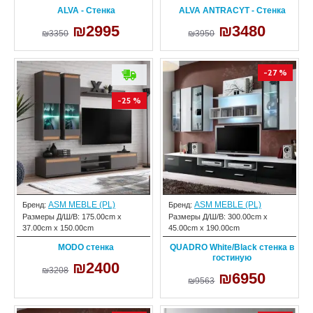
ALVA - Стенка
ALVA ANTRACYT - Стенка
₪2995
₪3480
₪3350
₪3950
-27 %
-25 %
ASM MEBLE (PL)
ASM MEBLE (PL)
Бренд:
Бренд:
Размеры Д/Ш/В:
175.00cm x
Размеры Д/Ш/В:
300.00cm x
37.00cm x 150.00cm
45.00cm x 190.00cm
MODO стенка
QUADRO White/Black стенка в
гостиную
₪2400
₪3208
₪6950
₪9563