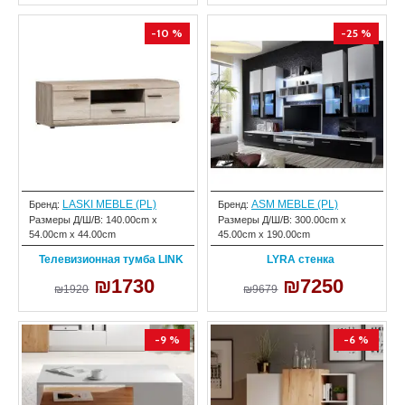
-10 %
-25 %
LASKI MEBLE (PL)
ASM MEBLE (PL)
Бренд:
Бренд:
Размеры Д/Ш/В:
140.00cm x
Размеры Д/Ш/В:
300.00cm x
54.00cm x 44.00cm
45.00cm x 190.00cm
Телевизионная тумба LINK
LYRA стенка
₪1730
₪7250
₪1920
₪9679
-9 %
-6 %