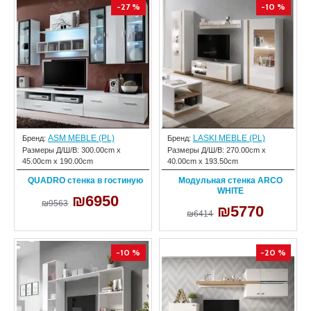
-27 %
-10 %
ASM MEBLE (PL)
LASKI MEBLE (PL)
Бренд:
Бренд:
Размеры Д/Ш/В:
300.00cm x
Размеры Д/Ш/В:
270.00cm x
45.00cm x 190.00cm
40.00cm x 193.50cm
QUADRO стенка в гостиную
Модульная стенка ARCO
WHITE
₪6950
₪9563
₪5770
₪6414
-10 %
-20 %