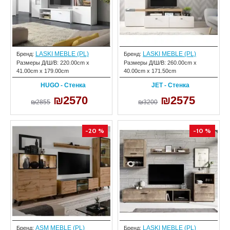
LASKI MEBLE (PL)
LASKI MEBLE (PL)
Бренд:
Бренд:
Размеры Д/Ш/В:
220.00cm x
Размеры Д/Ш/В:
260.00cm x
41.00cm x 179.00cm
40.00cm x 171.50cm
HUGO - Стенка
JET - Стенка
₪2570
₪2575
₪2855
₪3200
-20 %
-10 %
ASM MEBLE (PL)
LASKI MEBLE (PL)
Бренд:
Бренд: