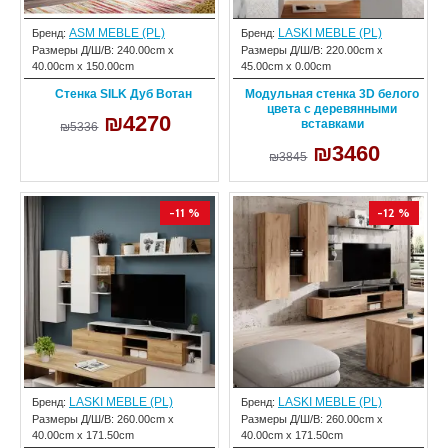
ASM MEBLE (PL)
LASKI MEBLE (PL)
Бренд:
Бренд:
Размеры Д/Ш/В:
240.00cm x
Размеры Д/Ш/В:
220.00cm x
40.00cm x 150.00cm
45.00cm x 0.00cm
Стенка SILK Дуб Вотан
Модульная стенка 3D белого
цвета с деревянными
₪4270
вставками
₪5336
₪3460
₪3845
-11 %
-12 %
LASKI MEBLE (PL)
LASKI MEBLE (PL)
Бренд:
Бренд:
Размеры Д/Ш/В:
260.00cm x
Размеры Д/Ш/В:
260.00cm x
40.00cm x 171.50cm
40.00cm x 171.50cm