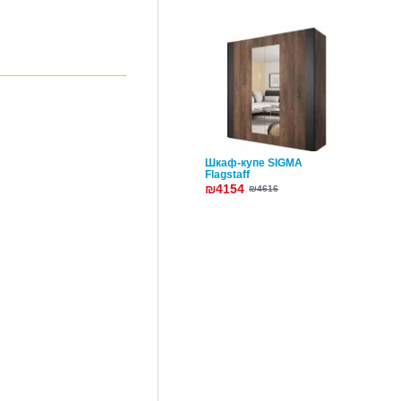
Шкаф-купе SIGMA
Flagstaff
₪4154
₪4616