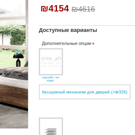
₪4154
₪4616
Доступные варианты
Дополнительные опции
спасибо, не
надо
бесшумный механизм для дверей
(+₪326)