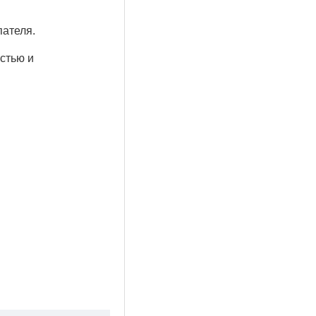
пателя.
стью и