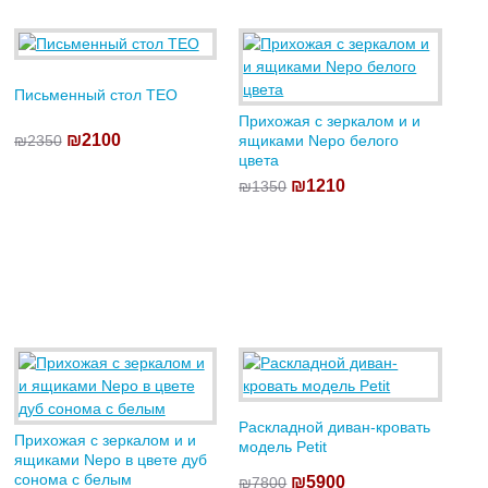
Письменный стол TEO
Прихожая с зеркалом и и
₪2100
₪2350
ящиками Nepo белого
цвета
₪1210
₪1350
Раскладной диван-кровать
Прихожая с зеркалом и и
модель Petit
ящиками Nepo в цвете дуб
сонома с белым
₪5900
₪7800