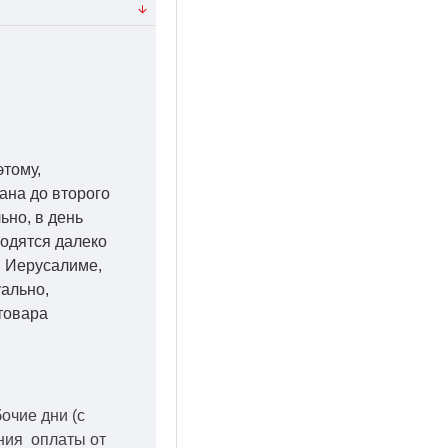
этому,
ана до второго
ьно, в день
ходятся далеко
 в Иерусалиме,
уально,
товара
бочие дни
(с
ения оплаты от