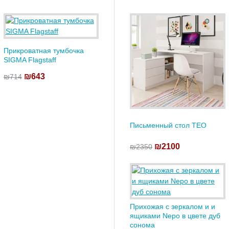
Прикроватная тумбочка
SIGMA Flagstaff
₪643
₪714
Письменный стол TEO
₪2100
₪2350
Прихожая с зеркалом и и
ящиками Nepo в цвете дуб
сонома