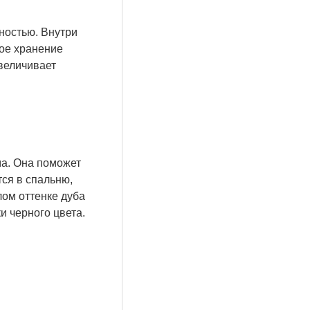
ностью. Внутри
ное хранение
увеличивает
ма. Она поможет
ся в спальню,
лом оттенке дуба
ки черного цвета.