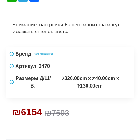
Внимание, настройки Вашего монитора могут
искажать оттенок цвета.
Бренд:
ASM MEBLE (PL)
Артикул:
3470
Размеры Д/Ш/
🡢320.00cm x 🡥40.00cm x
В:
🡡130.00cm
₪6154
₪7693