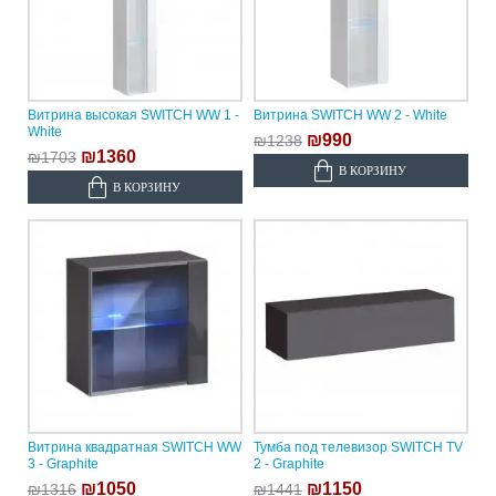
Витрина высокая SWITCH WW 1 -
Витрина SWITCH WW 2 - White
White
₪990
₪1238
₪1360
₪1703
В КОРЗИНУ
В КОРЗИНУ
Витрина квадратная SWITCH WW
Тумба под телевизор SWITCH TV
3 - Graphite
2 - Graphite
₪1050
₪1150
₪1316
₪1441