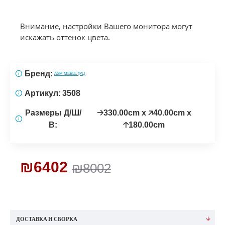
Внимание, настройки Вашего монитора могут
искажать оттенок цвета.
Бренд:
ASM MEBLE (PL)
Артикул:
3508
Размеры Д/Ш/
🡢330.00cm x 🡥40.00cm x
В:
🡡180.00cm
₪6402
₪8002
ДОСТАВКА И СБОРКА