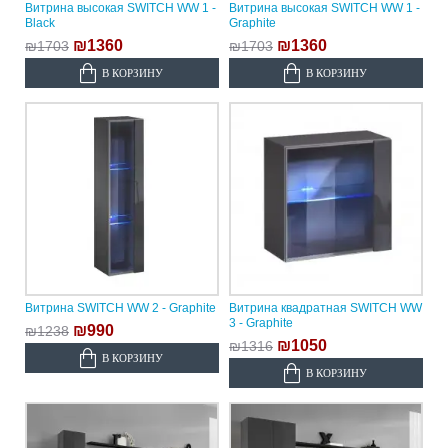
Витрина высокая SWITCH WW 1 -
Витрина высокая SWITCH WW 1 -
Black
Graphite
₪1360
₪1360
₪1703
₪1703
В КОРЗИНУ
В КОРЗИНУ
Витрина SWITCH WW 2 - Graphite
Витрина квадратная SWITCH WW
3 - Graphite
₪990
₪1238
₪1050
₪1316
В КОРЗИНУ
В КОРЗИНУ