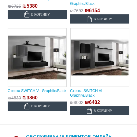
Graphite/Black
₪5380
₪6725
₪6154
₪7693
В КОРЗИНУ
В КОРЗИНУ
Стенка SWITCH V - Graphite/Black
Стенка SWITCH VI -
Graphite/Black
₪3860
₪4830
₪6402
₪8002
В КОРЗИНУ
В КОРЗИНУ
ОБСЛУЖИВАНИЕ КЛИЕНТОВ ОНЛАЙН