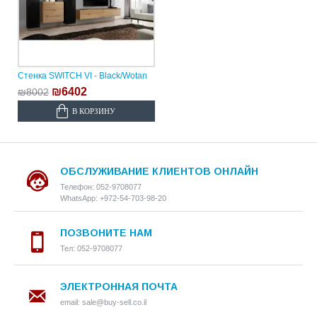
Стенка SWITCH VI - Black/Wotan
₪6402
₪8002
В КОРЗИНУ
ОБСЛУЖИВАНИЕ КЛИЕНТОВ ОНЛАЙН
Телефон: 052-9708077
WhatsApp: +972-54-703-98-20
ПОЗВОНИТЕ НАМ
Тел: 052-9708077
ЭЛЕКТРОННАЯ ПОЧТА
email: sale@buy-sell.co.il