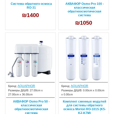
Система обратного осмоса
АКВАФОР Osmo Pro 100 -
RO-31
классическая
обратноосмотическая
₪1400
система
₪1050
AQUAPHOR
AQUAPHOR
Бренд:
Бренд:
Размеры Д/Ш/В:
27.00cm x
Размеры Д/Ш/В:
0.00cm x 0.00cm
27.00cm x 36.00cm
x 0.00cm
АКВАФОР Osmo Pro 50 -
Комплект сменных модулей
классическая
для системы обратного
обратноосмотическая
осмоса Morion RO-101S (K5-
система
K2-K7M)