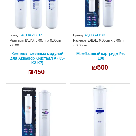
AQUAPHOR
AQUAPHOR
Бренд:
Бренд:
Размеры Д/Ш/В:
0.00cm x 0.00cm
Размеры Д/Ш/В:
0.00cm x 0.00cm
x 0.00cm
x 0.00cm
Комплект сменных модулей
Мембранный картридж Pro
для Аквафор Кристалл А (K5-
100
K2-K7)
₪500
₪450