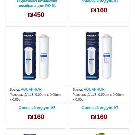
Обратноосмотическая
Сменный модуль К2
мембрана для RO-31
₪160
₪450
AQUAPHOR
AQUAPHOR
Бренд:
Бренд:
Размеры Д/Ш/В:
0.00cm x 0.00cm
Размеры Д/Ш/В:
0.00cm x 0.00cm
x 0.00cm
x 0.00cm
Сменный модуль К5
Сменный модуль К7
₪160
₪160