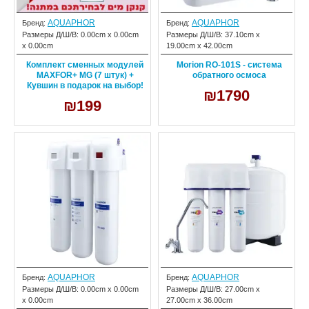
AQUAPHOR
AQUAPHOR
Бренд:
Бренд:
Размеры Д/Ш/В:
0.00cm x 0.00cm
Размеры Д/Ш/В:
37.10cm x
x 0.00cm
19.00cm x 42.00cm
Комплект сменных модулей
Morion RO-101S - система
MAXFOR+ MG (7 штук) +
обратного осмоса
Кувшин в подарок на выбор!
₪1790
₪199
AQUAPHOR
AQUAPHOR
Бренд:
Бренд:
Размеры Д/Ш/В:
0.00cm x 0.00cm
Размеры Д/Ш/В:
27.00cm x
x 0.00cm
27.00cm x 36.00cm