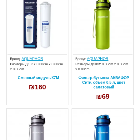
AQUAPHOR
AQUAPHOR
Бренд:
Бренд:
Размеры Д/Ш/В:
0.00cm x 0.00cm
Размеры Д/Ш/В:
0.00cm x 0.00cm
x 0.00cm
x 0.00cm
Сменный модуль К7М
Фильтр-бутылка АКВАФОР
Сити, объем 0,5 л, цвет
₪160
салатовый
₪69