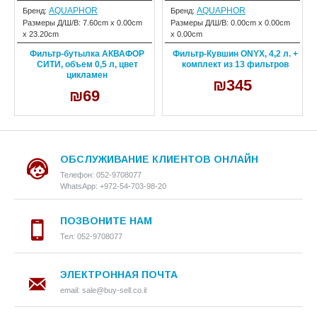
AQUAPHOR
AQUAPHOR
Бренд:
Бренд:
Размеры Д/Ш/В:
7.60cm x 0.00cm
Размеры Д/Ш/В:
0.00cm x 0.00cm
x 23.20cm
x 0.00cm
Фильтр-бутылка АКВАФОР
Фильтр-Кувшин ONYX, 4,2 л. +
СИТИ, объем 0,5 л, цвет
комплект из 13 фильтров
цикламен
₪345
₪69
ОБСЛУЖИВАНИЕ КЛИЕНТОВ ОНЛАЙН
Телефон: 052-9708077
WhatsApp: +972-54-703-98-20
ПОЗВОНИТЕ НАМ
Тел: 052-9708077
ЭЛЕКТРОННАЯ ПОЧТА
email: sale@buy-sell.co.il