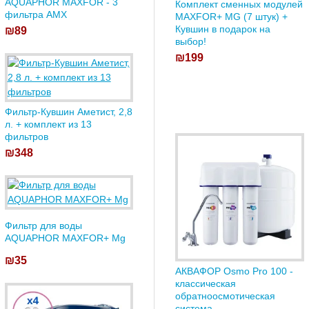
AQUAPHOR MAXFOR - 3
Комплект сменных модулей
фильтра AMX
MAXFOR+ MG (7 штук) +
Кувшин в подарок на
₪89
выбор!
₪199
Фильтр-Кувшин Аметист, 2,8
л. + комплект из 13
фильтров
₪348
Фильтр для воды
AQUAPHOR MAXFOR+ Mg
₪35
АКВАФОР Osmo Pro 100 -
классическая
обратноосмотическая
система