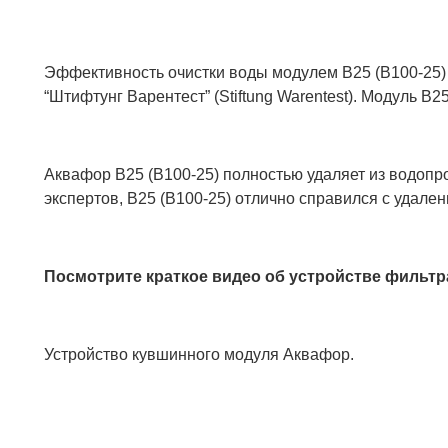
Эффективность очистки воды модулем В25 (В100-25)
“Штифтунг Варентест” (Stiftung Warentest). Модуль В
Аквафор В25 (В100-25) полностью удаляет из водоп
экспертов, В25 (В100-25) отлично справился с удале
Посмотрите краткое видео об устройстве фильт
Устройство кувшинного модуля Аквафор.