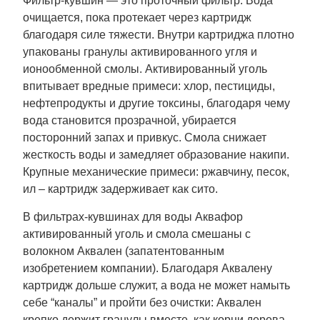
Фильтр-кувшин — это проточный фильтр. Вода
очищается, пока протекает через картридж
благодаря силе тяжести. Внутри картриджа плотно
упакованы гранулы активированного угля и
ионообменной смолы. Активированный уголь
впитывает вредные примеси: хлор, пестициды,
нефтепродукты и другие токсины, благодаря чему
вода становится прозрачной, убирается
посторонний запах и привкус. Смола снижает
жесткость воды и замедляет образование накипи.
Крупные механические примеси: ржавчину, песок,
ил – картридж задерживает как сито.
В фильтрах-кувшинах для воды Аквафор
активированный уголь и смола смешаны с
волокном Аквален (запатентованным
изобретением компании). Благодаря Аквалену
картридж дольше служит, а вода не может намыть
себе “каналы” и пройти без очистки: Аквален
крепко держит гранулы вместе, как корни дерева