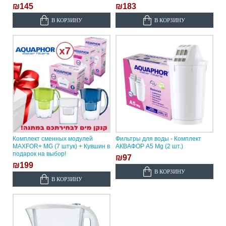
₪145
₪183
В КОРЗИНУ
В КОРЗИНУ
Комплект сменных модулей
Фильтры для воды - Комплект
MAXFOR+ MG (7 штук) + Кувшин в
АКВАФОР А5 Mg (2 шт.)
подарок на выбор!
₪97
₪199
В КОРЗИНУ
В КОРЗИНУ