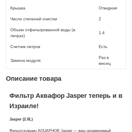
Крышка
Откидная
Число степеней очистки
2
Объем отфильтрованной воды (в
1.4
литрах)
Счетчик литров
Есть
Раз в
Замена модуля
месяц
Описание товара
Фильтр Аквафор Jasper
теперь и в
Израиле!
Jasper
(2.8L)
Фильтр-кувшин AQUAPHOR Jasper — ваш незаменимый