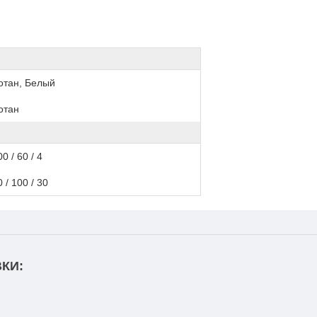
отан, Белый
отан
0 / 60 / 4
0 / 100 / 30
КИ: