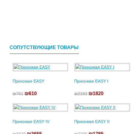
СОПУТСТВУЮЩИЕ ТОВАРЫ
Прихожая EASY
Прихожая EASY I
₪610
₪1820
₪761
₪2283
Прихожая EASY IV
Прихожая EASY II
₪2655
₪1785