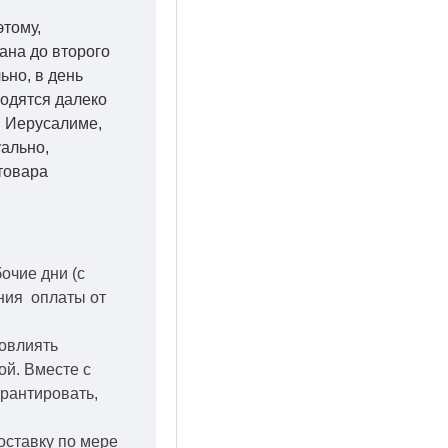
этому,
ана до второго
ьно, в день
ходятся далеко
 в Иерусалиме,
уально,
товара
бочие дни
(с
ения оплаты от
повлиять
кой.
Вместе с
арантировать,
оставку по мере