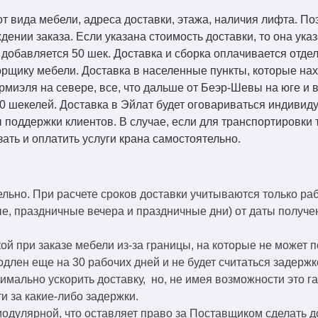
от вида мебели, адреса доставки, этажа, наличия лифта. По
ении заказа. Если указана стоимость доставки, то она указ
добавляется 50 шек. Доставка и сборка оплачивается отдел
рщику мебели. Доставка в населенные пункты, которые на
Кармиэля на севере, все, что дальше от Беэр-Шевы на юге и
0 шекелей. Доставка в Эйлат будет оговариваться индивид
 поддержки клиентов. В случае, если для транспортировки 
зать и оплатить услуги крана самостоятельно.
ельно.
При расчете сроков доставки учитываются только ра
ые, праздничные вечера и праздничные дни) от даты получ
й при заказе мебели из-за границы, на которые не может 
одлен еще на 30 рабочих дней и не будет считаться задерж
симально ускорить
доставку, но, не имея возможности это г
и за какие-либо задержки.
модулярной, что оставляет право за Поставщиком сделать д