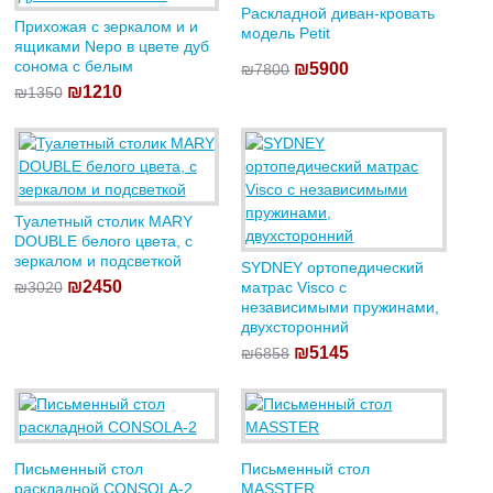
Раскладной диван-кровать
Прихожая с зеркалом и и
модель Petit
ящиками Nepo в цвете дуб
сонома с белым
₪5900
₪7800
₪1210
₪1350
Туалетный столик MARY
DOUBLE белого цвета, с
зеркалом и подсветкой
SYDNEY ортопедический
₪2450
₪3020
матрас Visco с
независимыми пружинами,
двухсторонний
₪5145
₪6858
Письменный стол
Письменный стол
раскладной CONSOLA-2
MASSTER