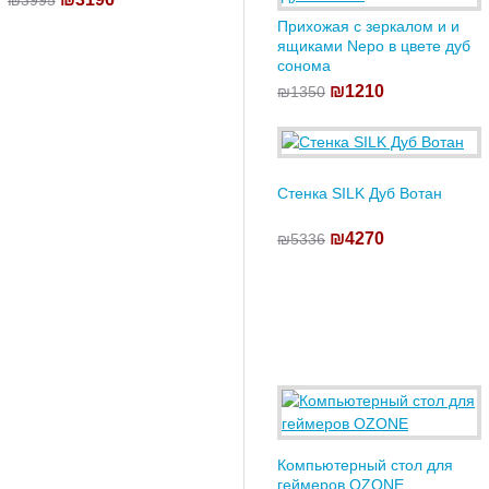
₪3995
Прихожая с зеркалом и и
ящиками Nepo в цвете дуб
сонома
₪1210
₪1350
Стенка SILK Дуб Вотан
₪4270
₪5336
Компьютерный стол для
геймеров OZONE