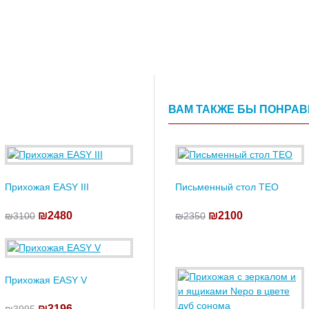
ВАМ ТАКЖЕ БЫ ПОНРА
Прихожая EASY III
Письменный стол TEO
₪2480
₪2100
₪3100
₪2350
Прихожая EASY V
₪3196