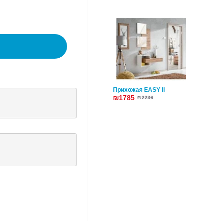
Прихожая EASY II
₪1785
₪2236