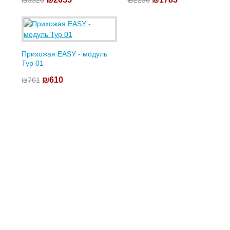
₪3320
₪2236
Прихожая EASY - модуль
Typ 01
₪610
₪761