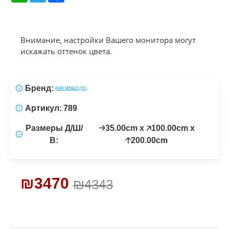
Внимание, настройки Вашего монитора могут
искажать оттенок цвета.
Бренд:
ASM MEBLE (PL)
Артикул:
789
Размеры Д/Ш/
🡢35.00cm x 🡥100.00cm x
В:
🡡200.00cm
₪3470
₪4343