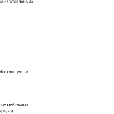
 изготовлена ​​из
ДФ с глянцевым
азие мебельных
семьи и