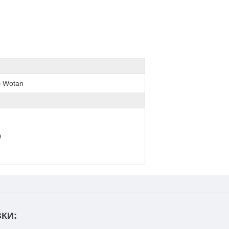
б Wotan
0
КИ: