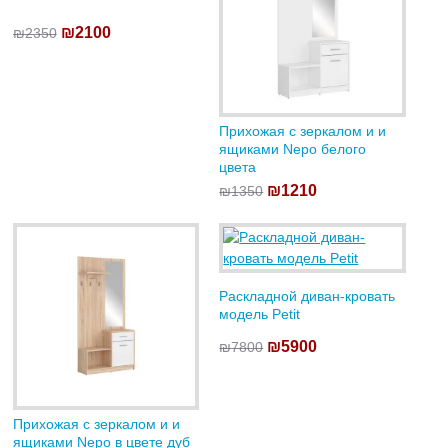
₪2100
₪2350
Прихожая с зеркалом и и
ящиками Nepo белого
цвета
₪1210
₪1350
Раскладной диван-кровать
модель Petit
₪5900
₪7800
Прихожая с зеркалом и и
ящиками Nepo в цвете дуб