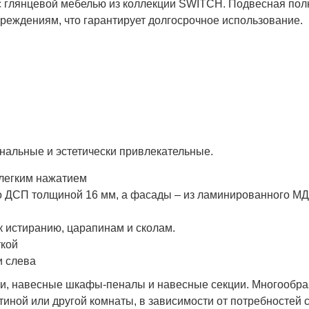
 глянцевой мебелью из коллекции SWITCH. Подвесная полка
реждениям, что гарантирует долгосрочное использование.
льные и эстетически привлекательные.
 легким нажатием
го ДСП толщиной 16 мм, а фасады – из ламинированного М
к истиранию, царапинам и сколам.
ткой
и слева
лки, навесные шкафы-пеналы и навесные секции. Многообр
иной или другой комнаты, в зависимости от потребностей 