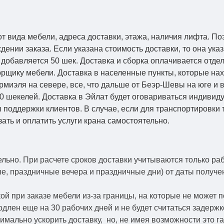
от вида мебели, адреса доставки, этажа, наличия лифта. По
ении заказа. Если указана стоимость доставки, то она указ
добавляется 50 шек. Доставка и сборка оплачивается отдел
рщику мебели. Доставка в населенные пункты, которые на
Кармиэля на севере, все, что дальше от Беэр-Шевы на юге и
0 шекелей. Доставка в Эйлат будет оговариваться индивид
 поддержки клиентов. В случае, если для транспортировки 
зать и оплатить услуги крана самостоятельно.
ельно.
При расчете сроков доставки учитываются только ра
ые, праздничные вечера и праздничные дни) от даты получ
й при заказе мебели из-за границы, на которые не может 
одлен еще на 30 рабочих дней и не будет считаться задерж
симально ускорить
доставку, но, не имея возможности это г