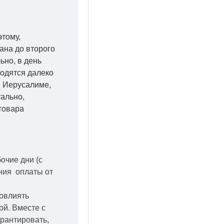
этому,
ана до второго
ьно, в день
ходятся далеко
 в Иерусалиме,
уально,
товара
бочие дни
(с
ения оплаты от
повлиять
кой.
Вместе с
арантировать,