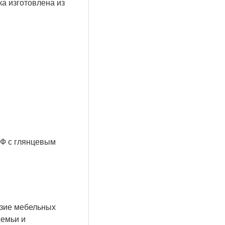
 изготовлена ​​из
ДФ с глянцевым
азие мебельных
семьи и