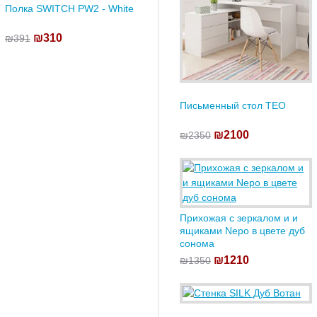
Полка SWITCH PW2 - White
₪310
₪391
Письменный стол TEO
₪2100
₪2350
Прихожая с зеркалом и и
ящиками Nepo в цвете дуб
сонома
₪1210
₪1350