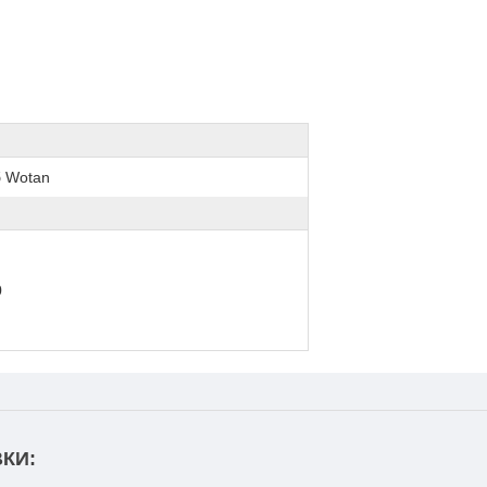
б Wotan
0
КИ: