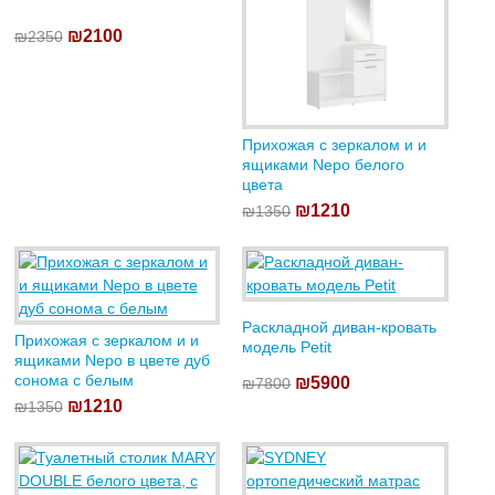
₪2100
₪2350
Прихожая с зеркалом и и
ящиками Nepo белого
цвета
₪1210
₪1350
Раскладной диван-кровать
Прихожая с зеркалом и и
модель Petit
ящиками Nepo в цвете дуб
сонома с белым
₪5900
₪7800
₪1210
₪1350