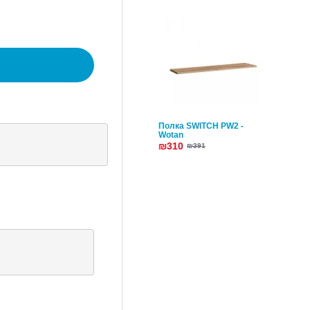
Полка SWITCH PW2 -
Wotan
₪310
₪391