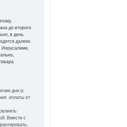
этому,
ана до второго
ьно, в день
ходятся далеко
 в Иерусалиме,
уально,
товара
бочие дни
(с
ения оплаты от
повлиять
кой.
Вместе с
арантировать,