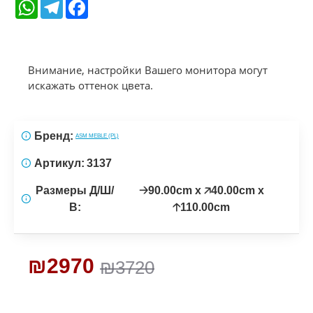
WhatsApp
Telegram
Facebook
Внимание, настройки Вашего монитора могут
искажать оттенок цвета.
Бренд:
ASM MEBLE (PL)
Артикул:
3137
Размеры Д/Ш/
🡢90.00cm x 🡥40.00cm x
В:
🡡110.00cm
₪2970
₪3720