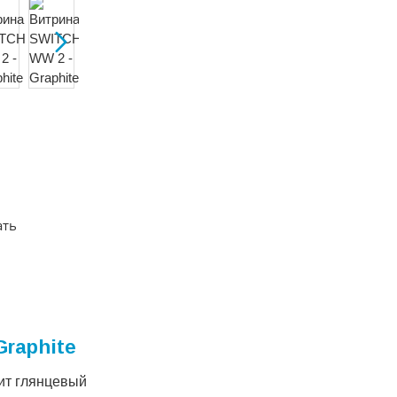
ать
raphite
фит глянцевый