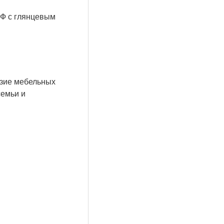
ДФ с глянцевым
азие мебельных
семьи и