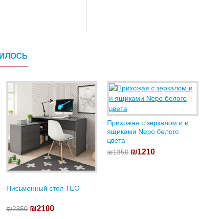
ВИЛОСЬ
Прихожая с зеркалом и и
ящиками Nepo белого
цвета
₪1210
₪1350
Письменный стол TEO
₪2100
₪2350