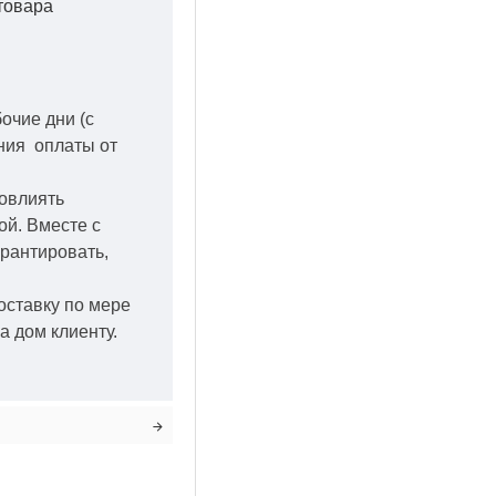
товара
бочие дни
(с
ения оплаты от
повлиять
кой.
Вместе с
арантировать,
оставку по мере
а дом клиенту.