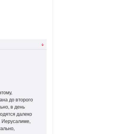
этому,
ана до второго
ьно, в день
ходятся далеко
 в Иерусалиме,
уально,