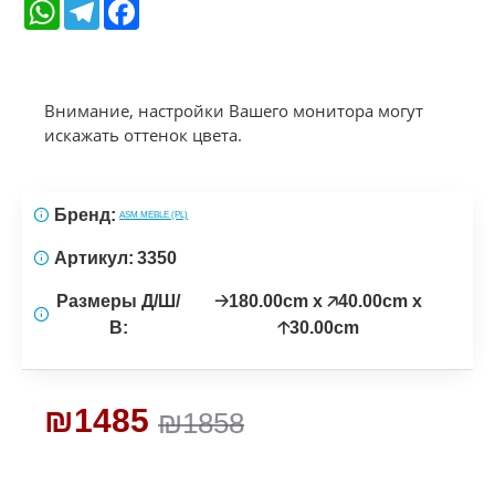
WhatsApp
Telegram
Facebook
Внимание, настройки Вашего монитора могут
искажать оттенок цвета.
Бренд:
ASM MEBLE (PL)
Артикул:
3350
Размеры Д/Ш/
🡢180.00cm x 🡥40.00cm x
В:
🡡30.00cm
₪1485
₪1858