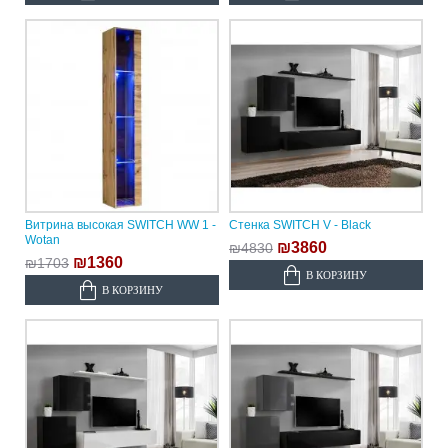
Витрина высокая SWITCH WW 1 -
Стенка SWITCH V - Black
Wotan
₪3860
₪4830
₪1360
₪1703
В КОРЗИНУ
В КОРЗИНУ