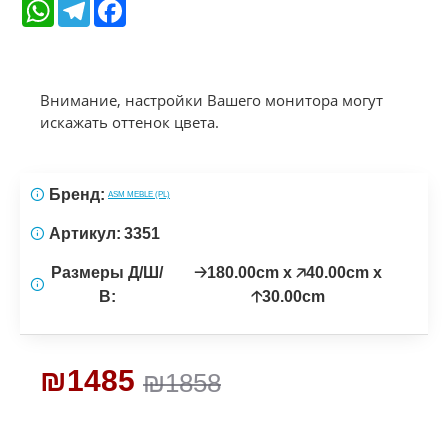
WhatsApp
Telegram
Facebook
Внимание, настройки Вашего монитора могут
искажать оттенок цвета.
Бренд:
ASM MEBLE (PL)
Артикул:
3351
Размеры Д/Ш/
🡢180.00cm x 🡥40.00cm x
В:
🡡30.00cm
₪1485
₪1858