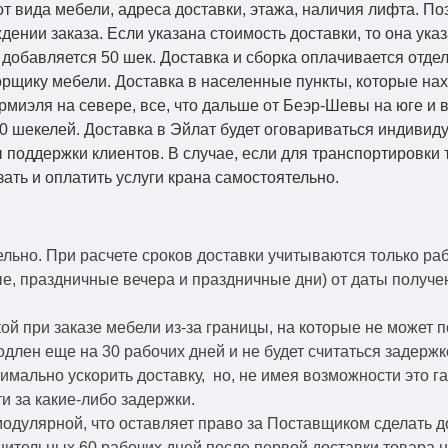
от вида мебели, адреса доставки, этажа, наличия лифта. По
ении заказа. Если указана стоимость доставки, то она указ
добавляется 50 шек. Доставка и сборка оплачивается отдел
рщику мебели. Доставка в населенные пункты, которые на
Кармиэля на севере, все, что дальше от Беэр-Шевы на юге и
0 шекелей. Доставка в Эйлат будет оговариваться индивид
 поддержки клиентов. В случае, если для транспортировки 
зать и оплатить услуги крана самостоятельно.
ельно.
При расчете сроков доставки учитываются только ра
ые, праздничные вечера и праздничные дни) от даты получ
й при заказе мебели из-за границы, на которые не может 
одлен еще на 30 рабочих дней и не будет считаться задерж
симально ускорить
доставку, но, не имея возможности это г
и за какие-либо задержки.
модулярной, что оставляет право за Поставщиком сделать д
ительных 60 рабочих дней после первой доставки товара н