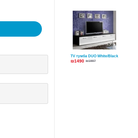
TV тумба DUO White/Black
₪1490
₪1987