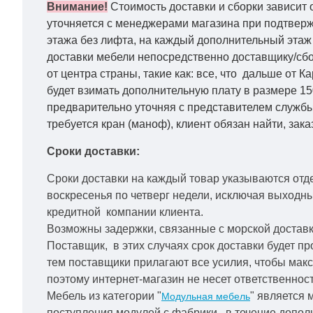
Внимание!
Стоимость доставки и сборки зависит 
уточняется с менеджерами магазина при подтвержд
этажа без лифта, на каждый дополнительный этаж 
доставки мебели непосредственно доставщику/сбо
от центра страны, такие как: все, что дальше от 
будет взимать дополнительную плату в размере 15
предварительно уточняя с представителем службы
требуется кран (маноф), клиент обязан найти, зака
Сроки доставки:
Сроки доставки на каждый товар указываются отд
воскресенья по четверг недели, исключая выходн
кредитной
компании клиента.
Возможны задержки, связанные с морской доставко
Поставщик, в этих случаях срок доставки будет пр
тем поставщики прилагают все усилия, чтобы мак
поэтому интернет-магазин не несет ответственност
Мебель из категории "
" является 
Модульная мебель
поступления модулей с фабрики, в течение дополн