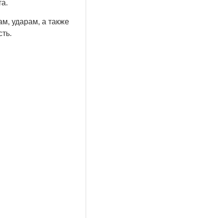
та.
м, ударам, а также
сть.