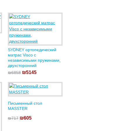
SYDNEY ортопедический
матрас Visco с
независимыми пружинами,
двухсторонний
₪5145
₪6858
Письменный стол
MASSTER
₪605
₪717