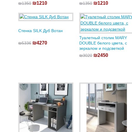
₪1210
₪1210
₪1350
₪1350
Стенка SILK Дуб Вотан
Туалетный столик MARY
₪4270
₪5336
DOUBLE белого цвета, с
зеркалом и подсветкой
₪2450
₪3020