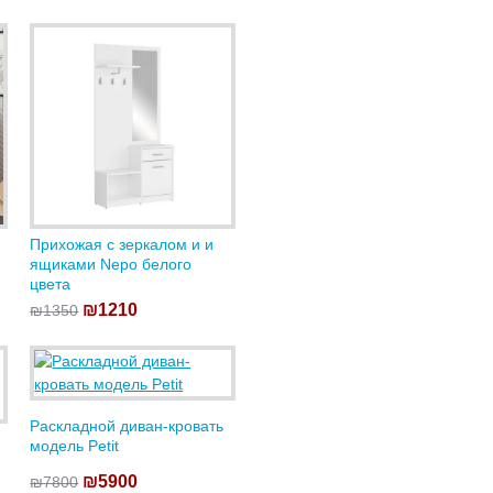
Прихожая с зеркалом и и
ящиками Nepo белого
цвета
₪1210
₪1350
Раскладной диван-кровать
модель Petit
₪5900
₪7800