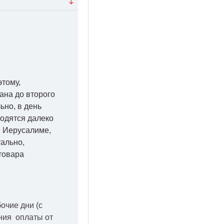
этому,
ана до второго
ьно, в день
ходятся далеко
 в Иерусалиме,
уально,
товара
бочие дни
(с
ения оплаты от