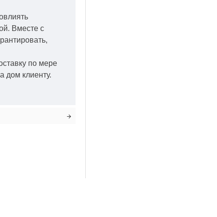
повлиять
кой.
Вместе с
арантировать,
оставку по мере
а дом клиенту.