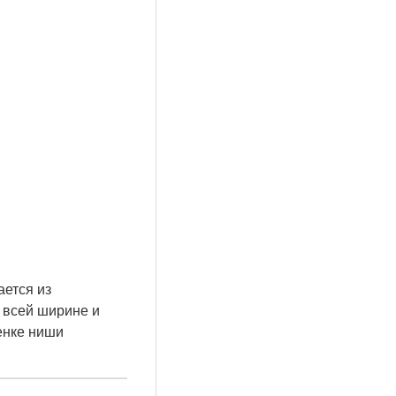
ается из
 всей ширине и
енке ниши