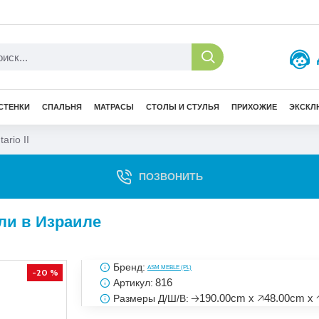
СТЕНКИ
СПАЛЬНЯ
МАТРАСЫ
СТОЛЫ И СТУЛЬЯ
ПРИХОЖИЕ
ЭКСКЛ
ario II
ПОЗВОНИТЬ
ели в Израиле
Бренд:
ASM MEBLE (PL)
-20 %
816
Артикул:
🡢190.00cm x 🡥48.00cm x 
Размеры Д/Ш/В: