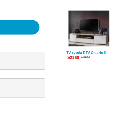
TV тумба RTV Ontario II
₪2360
₪2950