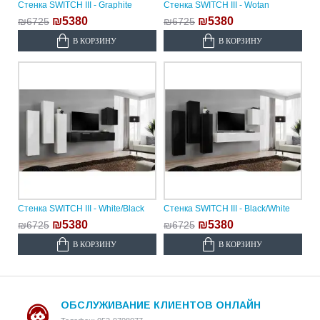
Стенка SWITCH III - Graphite
Стенка SWITCH III - Wotan
₪5380
₪5380
₪6725
₪6725
В КОРЗИНУ
В КОРЗИНУ
Стенка SWITCH III - White/Black
Стенка SWITCH III - Black/White
₪5380
₪5380
₪6725
₪6725
В КОРЗИНУ
В КОРЗИНУ
ОБСЛУЖИВАНИЕ КЛИЕНТОВ ОНЛАЙН