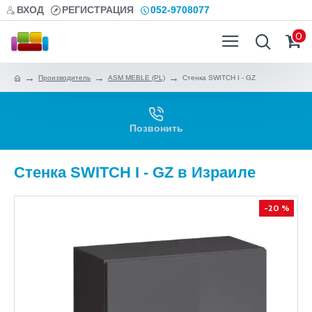
ВХОД
РЕГИСТРАЦИЯ
052-9708077
0
Производитель
ASM MEBLE (PL)
Стенка SWITCH I - GZ
Позвонить
Стенка SWITCH I - GZ в Израиле
-20 %