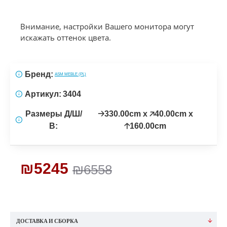
Внимание, настройки Вашего монитора могут
искажать оттенок цвета.
Бренд:
ASM MEBLE (PL)
Артикул:
3404
Размеры Д/Ш/
🡢330.00cm x 🡥40.00cm x
В:
🡡160.00cm
₪5245
₪6558
ДОСТАВКА И СБОРКА