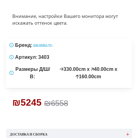
Внимание, настройки Вашего монитора могут
искажать оттенок цвета.
Бренд:
ASM MEBLE (PL)
Артикул:
3403
Размеры Д/Ш/
🡢330.00cm x 🡥40.00cm x
В:
🡡160.00cm
₪5245
₪6558
ДОСТАВКА И СБОРКА