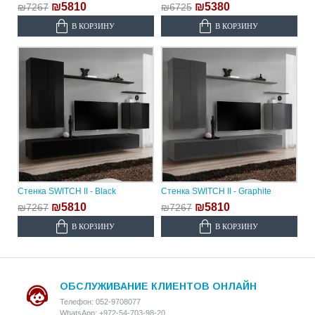
₪5810
₪5380
₪7267
₪6725
В КОРЗИНУ
В КОРЗИНУ
Стенка SWITCH II - Black
Стенка SWITCH II - Graphite
₪5810
₪5810
₪7267
₪7267
В КОРЗИНУ
В КОРЗИНУ
ОБСЛУЖИВАНИЕ КЛИЕНТОВ ОНЛАЙН
Телефон: 052-9708077
WhatsApp: +972-54-703-98-20