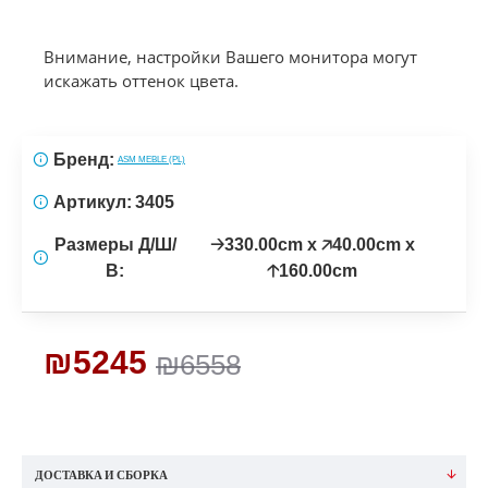
Внимание, настройки Вашего монитора могут
искажать оттенок цвета.
Бренд:
ASM MEBLE (PL)
Артикул:
3405
Размеры Д/Ш/
🡢330.00cm x 🡥40.00cm x
В:
🡡160.00cm
₪5245
₪6558
ДОСТАВКА И СБОРКА