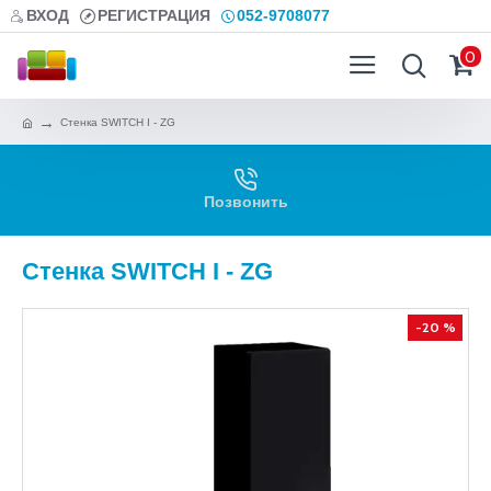
ВХОД
РЕГИСТРАЦИЯ
052-9708077
0
Стенка SWITCH I - ZG
Позвонить
Стенка SWITCH I - ZG
-20 %