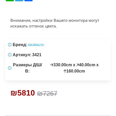
Внимание, настройки Вашего монитора могут
искажать оттенок цвета.
Бренд:
ASM MEBLE (PL)
Артикул:
3421
Размеры Д/Ш/
🡢330.00cm x 🡥40.00cm x
В:
🡡160.00cm
₪5810
₪7267