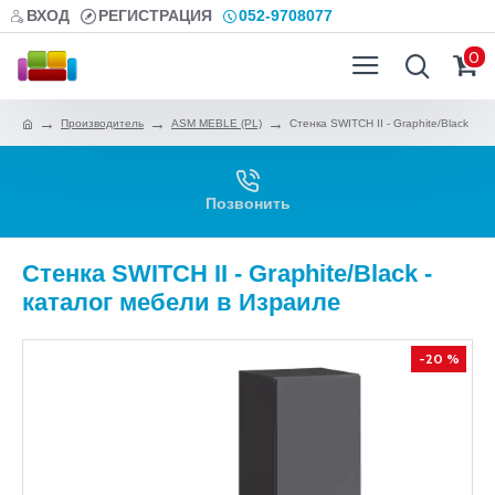
ВХОД
РЕГИСТРАЦИЯ
052-9708077
0
Производитель
ASM MEBLE (PL)
Стенка SWITCH II - Graphite/Black
Позвонить
Стенка SWITCH II - Graphite/Black -
каталог мебели в Израиле
-20 %