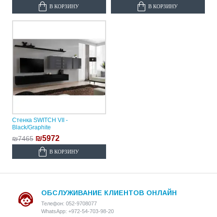
В КОРЗИНУ
В КОРЗИНУ
Стенка SWITCH VII -
Black/Graphite
₪5972
₪7465
В КОРЗИНУ
ОБСЛУЖИВАНИЕ КЛИЕНТОВ ОНЛАЙН
Телефон: 052-9708077
WhatsApp: +972-54-703-98-20