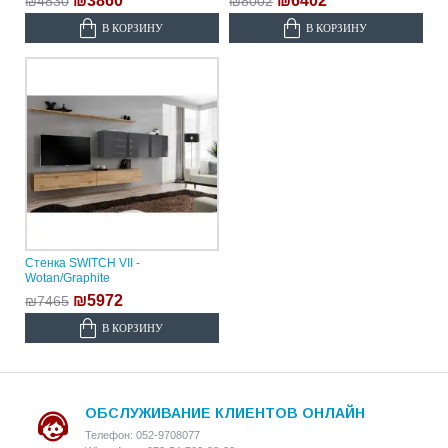
₪3860
₪6402
₪4830
₪8002
В КОРЗИНУ
В КОРЗИНУ
Стенка SWITCH VII -
Wotan/Graphite
₪5972
₪7465
В КОРЗИНУ
ОБСЛУЖИВАНИЕ КЛИЕНТОВ ОНЛАЙН
Телефон: 052-9708077