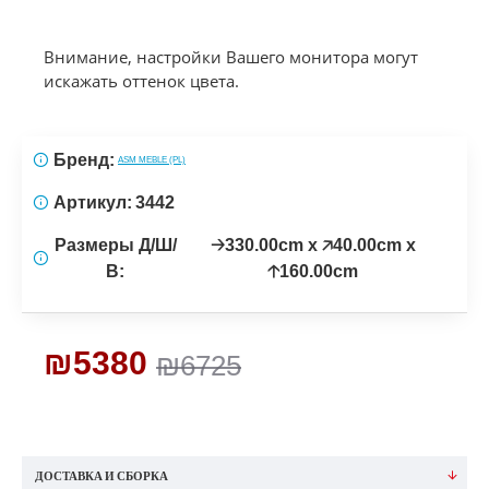
Внимание, настройки Вашего монитора могут
искажать оттенок цвета.
Бренд:
ASM MEBLE (PL)
Артикул:
3442
Размеры Д/Ш/
🡢330.00cm x 🡥40.00cm x
В:
🡡160.00cm
₪5380
₪6725
ДОСТАВКА И СБОРКА