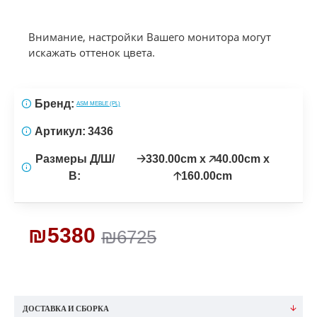
Внимание, настройки Вашего монитора могут
искажать оттенок цвета.
Бренд:
ASM MEBLE (PL)
Артикул:
3436
Размеры Д/Ш/
🡢330.00cm x 🡥40.00cm x
В:
🡡160.00cm
₪5380
₪6725
ДОСТАВКА И СБОРКА