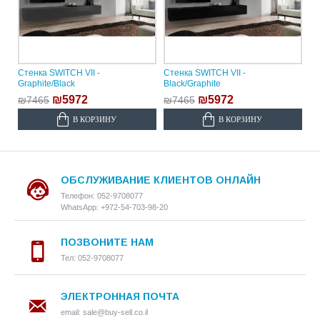
Стенка SWITCH VII -
Стенка SWITCH VII -
Graphite/Black
Black/Graphite
₪5972
₪5972
₪7465
₪7465
В КОРЗИНУ
В КОРЗИНУ
ОБСЛУЖИВАНИЕ КЛИЕНТОВ ОНЛАЙН
Телефон: 052-9708077
WhatsApp: +972-54-703-98-20
ПОЗВОНИТЕ НАМ
Тел: 052-9708077
ЭЛЕКТРОННАЯ ПОЧТА
email: sale@buy-sell.co.il