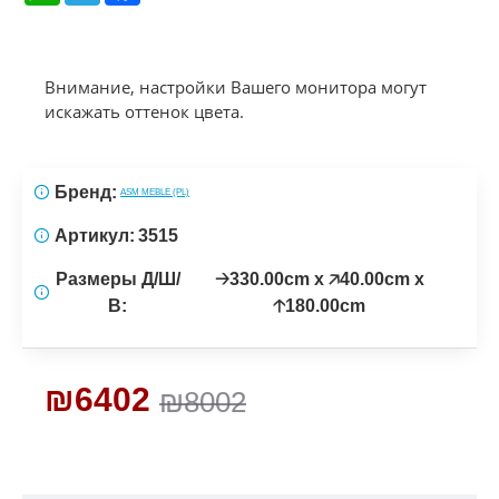
Внимание, настройки Вашего монитора могут
искажать оттенок цвета.
Бренд:
ASM MEBLE (PL)
Артикул:
3515
Размеры Д/Ш/
🡢330.00cm x 🡥40.00cm x
В:
🡡180.00cm
₪6402
₪8002