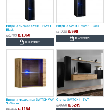
Витрина высокая SWITCH WW 1 -
Витрина SWITCH WW 2 - Black
Black
₪990
₪1238
₪1360
₪1703
В КОРЗИНУ
В КОРЗИНУ
Витрина квадратная SWITCH WW
Стенка SWITCH I - SWT
3 - Wotan
₪5245
₪6558
₪1184
₪1316