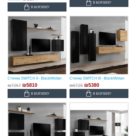
В КОРЗИНУ
В КОРЗИНУ
Стенка SWITCH II - Black/Wotan
Стенка SWITCH III - Black/Wotan
₪5810
₪5380
₪7267
₪6725
В КОРЗИНУ
В КОРЗИНУ