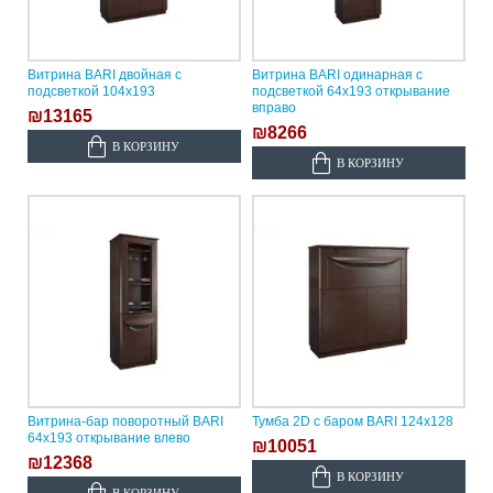
Витрина BARI двойная с
Витрина BARI одинарная с
подсветкой 104х193
подсветкой 64х193 открывание
вправо
₪13165
₪8266
В КОРЗИНУ
В КОРЗИНУ
Витрина-бар поворотный BARI
Тумба 2D с баром BARI 124х128
64х193 открывание влево
₪10051
₪12368
В КОРЗИНУ
В КОРЗИНУ