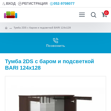
ВХОД
РЕГИСТРАЦИЯ
052-9708077
0
Тумба 2DS с баром и подсветкой BARI 124х128
Позвонить
Тумба 2DS с баром и подсветкой
BARI 124х128