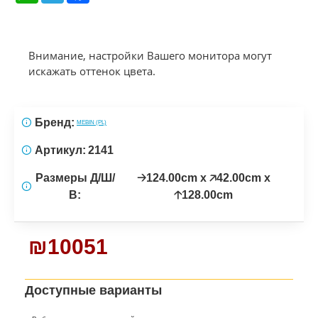
Внимание, настройки Вашего монитора могут
искажать оттенок цвета.
Бренд:
MEBIN (PL)
Артикул:
2141
Размеры Д/Ш/
🡢124.00cm x 🡥42.00cm x
В:
🡡128.00cm
₪10051
Доступные варианты