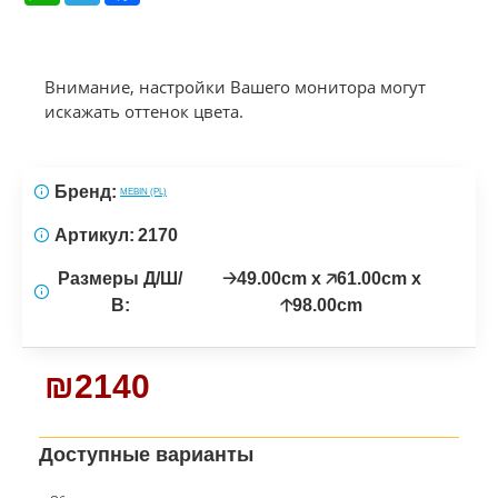
Внимание, настройки Вашего монитора могут
искажать оттенок цвета.
Бренд:
MEBIN (PL)
Артикул:
2170
Размеры Д/Ш/
🡢49.00cm x 🡥61.00cm x
В:
🡡98.00cm
₪2140
Доступные варианты