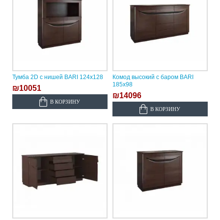
Тумба 2D с нишей BARI 124х128
Комод высокий с баром BARI
185х98
₪10051
₪14096
В КОРЗИНУ
В КОРЗИНУ