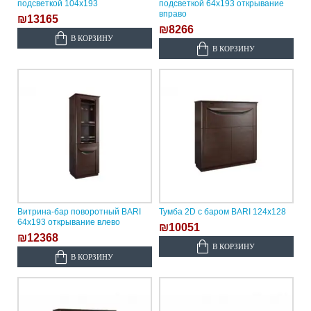
подсветкой 104х193
подсветкой 64х193 открывание
вправо
₪13165
₪8266
В КОРЗИНУ
В КОРЗИНУ
Витрина-бар поворотный BARI
Тумба 2D с баром BARI 124х128
64х193 открывание влево
₪10051
₪12368
В КОРЗИНУ
В КОРЗИНУ