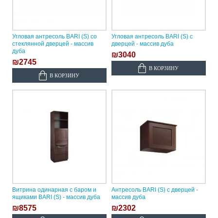
Угловая антресоль BARI (S) со
Угловая антресоль BARI (S) с
стеклянной дверцей - массив
дверцей - массив дуба
дуба
₪3040
₪2745
В КОРЗИНУ
В КОРЗИНУ
Витрина одинарная с баром и
Антресоль BARI (S) с дверцей -
ящиками BARI (S) - массив дуба
массив дуба
₪8575
₪2302