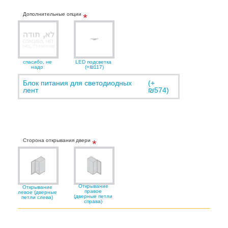
Дополнительные опции
спасибо, не
LED подсветка
надо
(+₪117)
Блок питания для светодиодных
(+
лент
₪574)
Сторона открывания двери
Открывание
Открывание
правое
левое (дверные
(дверные петли
петли слева)
справа)