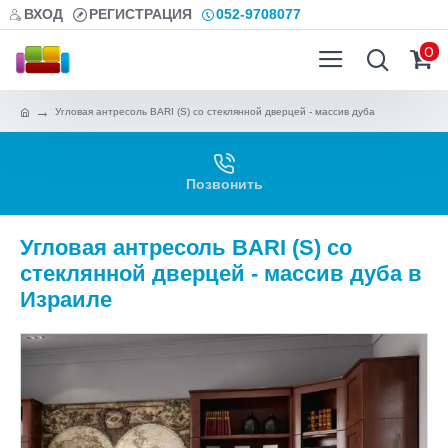
ВХОД
РЕГИСТРАЦИЯ
052-9708077
0
Угловая антресоль BARI (S) со стеклянной дверцей - массив дуба
Позвонить
Угловая антресоль BARI (S) со
стеклянной дверцей - массив дуба в
Израиле