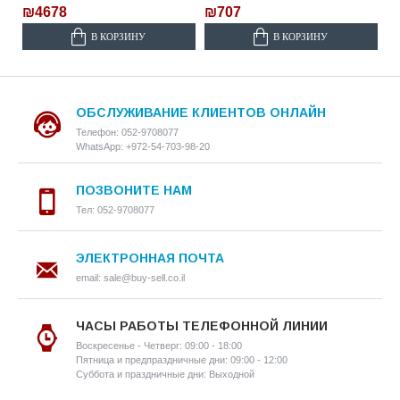
₪4678
₪707
В КОРЗИНУ
В КОРЗИНУ
ОБСЛУЖИВАНИЕ КЛИЕНТОВ ОНЛАЙН
Телефон: 052-9708077
WhatsApp: +972-54-703-98-20
ПОЗВОНИТЕ НАМ
Тел: 052-9708077
ЭЛЕКТРОННАЯ ПОЧТА
email: sale@buy-sell.co.il
ЧАСЫ РАБОТЫ ТЕЛЕФОННОЙ ЛИНИИ
Воскресенье - Четверг: 09:00 - 18:00
Пятница и предпраздничные дни: 09:00 - 12:00
Суббота и праздничные дни: Выходной