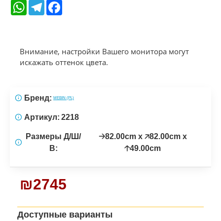
WhatsApp
Telegram
Facebook
Внимание, настройки Вашего монитора могут
искажать оттенок цвета.
Бренд:
MEBIN (PL)
Артикул:
2218
Размеры Д/Ш/
🡢82.00cm x 🡥82.00cm x
В:
🡡49.00cm
₪2745
Доступные варианты