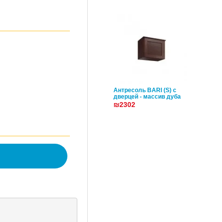
Антресоль BARI (S) с
дверцей - массив дуба
₪2302