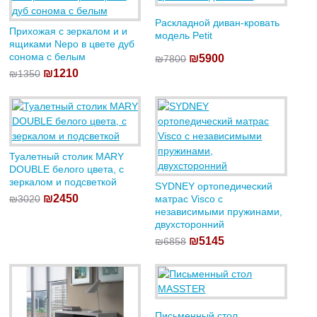
Раскладной диван-кровать
Прихожая с зеркалом и и
модель Petit
ящиками Nepo в цвете дуб
сонома с белым
₪5900
₪7800
₪1210
₪1350
Туалетный столик MARY
DOUBLE белого цвета, с
зеркалом и подсветкой
SYDNEY ортопедический
₪2450
₪3020
матрас Visco с
независимыми пружинами,
двухсторонний
₪5145
₪6858
Письменный стол