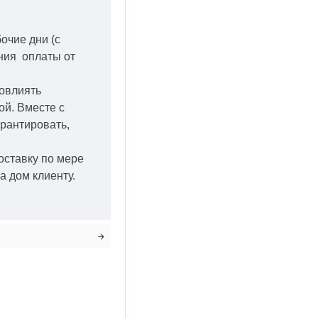
бочие дни
(с
ения оплаты от
повлиять
кой.
Вместе с
арантировать,
оставку по мере
а дом клиенту.