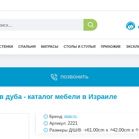
СТЕНКИ
СПАЛЬНЯ
МАТРАСЫ
СТОЛЫ И СТУЛЬЯ
ПРИХОЖИЕ
ЭКСКЛ
ПОЗВОНИТЬ
в дуба - каталог мебели в Израиле
Бренд:
MEBIN (PL)
2221
Артикул:
🡢61.00cm x 🡥42.00cm x 
Размеры Д/Ш/В: