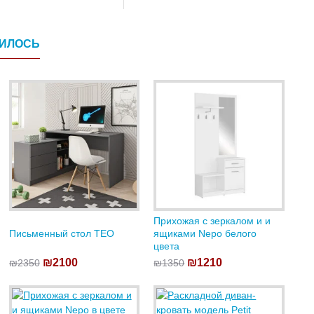
ВИЛОСЬ
Прихожая с зеркалом и и
Письменный стол TEO
ящиками Nepo белого
цвета
₪2100
₪1210
₪2350
₪1350