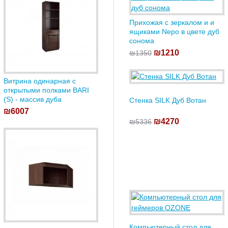
Прихожая с зеркалом и и
ящиками Nepo в цвете дуб
сонома
₪1210
₪1350
Витрина одинарная с
открытыми полками BARI
(S) - массив дуба
Стенка SILK Дуб Вотан
₪6007
₪4270
₪5336
Компьютерный стол для