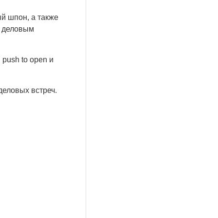
й шпон, а также
с деловым
push to open и
деловых встреч.