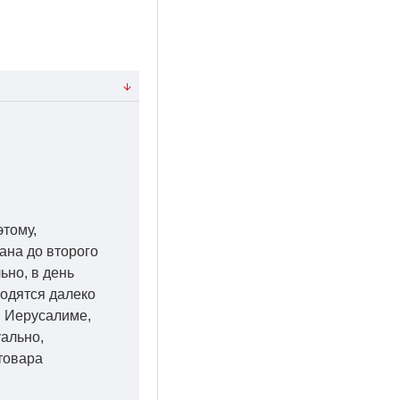
этому,
ана до второго
ьно, в день
ходятся далеко
 в Иерусалиме,
уально,
товара