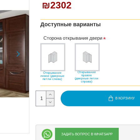
₪2302
Доступные варианты
Сторона открывания двери
Открывание
Открывание
правое
левое (дверные
(дверные петли
петли слева)
справа)
В КОРЗИНУ
ЗАДАТЬ ВОПРОС В WHATSAPP