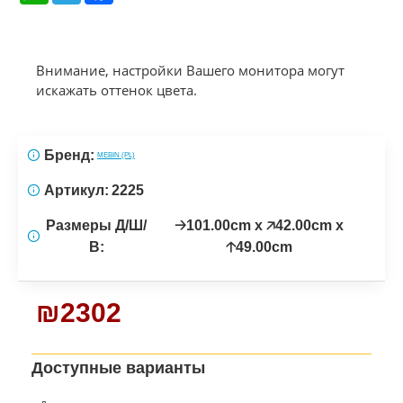
Внимание, настройки Вашего монитора могут
искажать оттенок цвета.
Бренд:
MEBIN (PL)
Артикул:
2225
Размеры Д/Ш/
🡢101.00cm x 🡥42.00cm x
В:
🡡49.00cm
₪2302
Доступные варианты