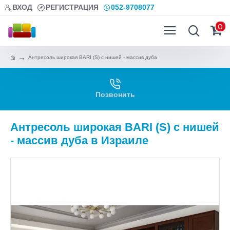
ВХОД
РЕГИСТРАЦИЯ
052-9708077
0
Антресоль широкая BARI (S) с нишей - массив дуба
Позвонить
Антресоль широкая BARI (S) с нишей
- массив дуба в Израиле