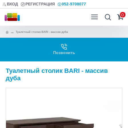
ВХОД
РЕГИСТРАЦИЯ
052-9708077
0
Туалетный столик BARI - массив дуба
Позвонить
Туалетный столик BARI - массив
дуба