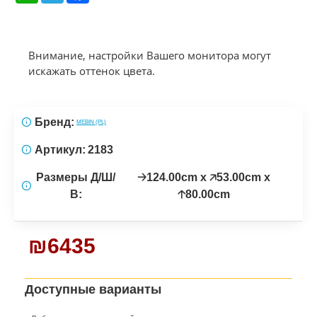
Внимание, настройки Вашего монитора могут
искажать оттенок цвета.
Бренд:
MEBIN (PL)
Артикул:
2183
Размеры Д/Ш/
🡢124.00cm x 🡥53.00cm x
В:
🡡80.00cm
₪6435
Доступные варианты