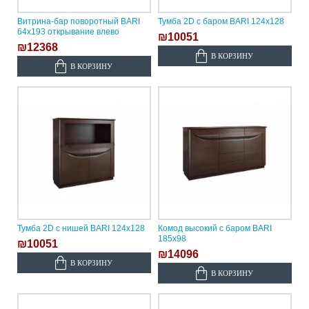
Витрина-бар поворотный BARI
Тумба 2D с баром BARI 124х128
64х193 открывание влево
₪10051
₪12368
В КОРЗИНУ
В КОРЗИНУ
Тумба 2D с нишей BARI 124х128
Комод высокий с баром BARI
185х98
₪10051
₪14096
В КОРЗИНУ
В КОРЗИНУ