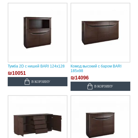
Тумба 2D с нишей BARI 124х128
Комод высокий с баром BARI
185х98
₪10051
₪14096
В КОРЗИНУ
В КОРЗИНУ