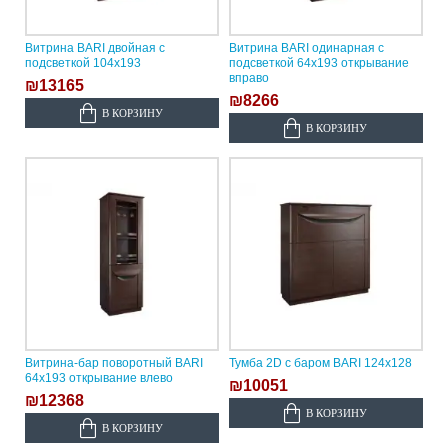
Витрина BARI двойная с
Витрина BARI одинарная с
подсветкой 104х193
подсветкой 64х193 открывание
вправо
₪13165
₪8266
В КОРЗИНУ
В КОРЗИНУ
Витрина-бар поворотный BARI
Тумба 2D с баром BARI 124х128
64х193 открывание влево
₪10051
₪12368
В КОРЗИНУ
В КОРЗИНУ