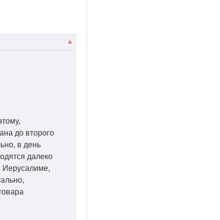
этому,
ана до второго
ьно, в день
ходятся далеко
 в Иерусалиме,
уально,
товара