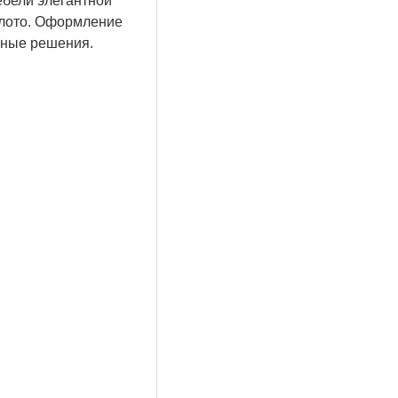
ебели элегантной
олото. Оформление
рные решения.