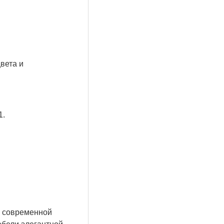
вета и
1.
й современной