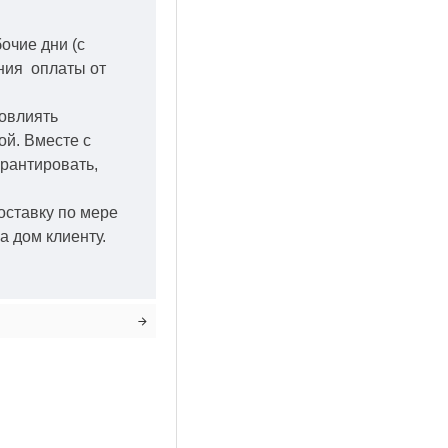
бочие дни
(с
ения оплаты от
повлиять
кой.
Вместе с
арантировать,
оставку по мере
а дом клиенту.