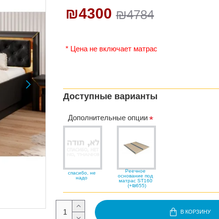
₪4300
₪4784
* Цена не включает матрас
Доступные варианты
Дополнительные опции
Реечное
спасибо, не
основание под
надо
матрас ST160
(+₪655)
В КОРЗИНУ