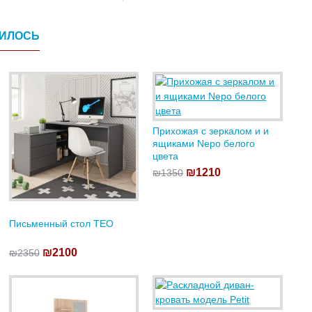
ВИЛОСЬ
Прихожая с зеркалом и и
ящиками Nepo белого
цвета
₪1210
₪1350
Письменный стол TEO
₪2100
₪2350