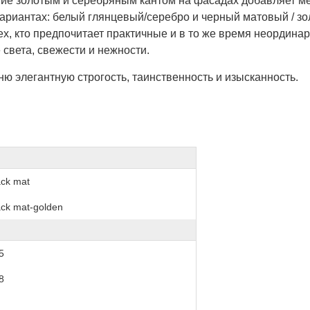
ние золотым и серебряным кантом на фасадах добавляет м
вариантах: белый глянцевый/серебро и черный матовый / з
х, кто предпочитает практичные и в то же время неордина
 света, свежести и нежности.
ю элегантную строгость, таинственность и изысканность.
ack mat
ack mat-golden
5
8