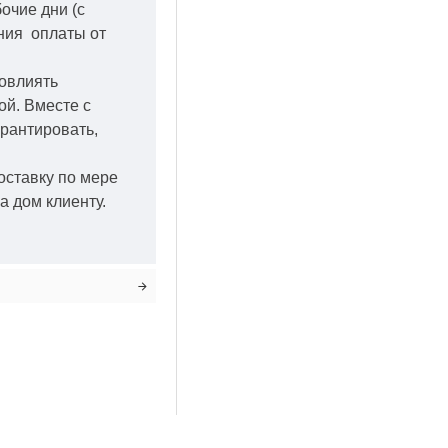
бочие дни
(с
ения оплаты от
повлиять
кой.
Вместе с
арантировать,
оставку по мере
а дом клиенту.