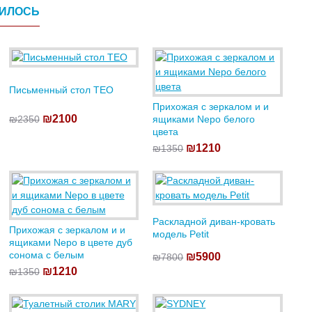
ВИЛОСЬ
Письменный стол TEO
Прихожая с зеркалом и и
₪2100
₪2350
ящиками Nepo белого
цвета
₪1210
₪1350
Раскладной диван-кровать
Прихожая с зеркалом и и
модель Petit
ящиками Nepo в цвете дуб
сонома с белым
₪5900
₪7800
₪1210
₪1350