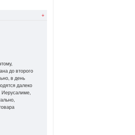
этому,
ана до второго
ьно, в день
ходятся далеко
 в Иерусалиме,
уально,
товара