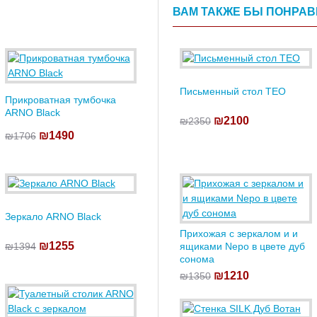
ВАМ ТАКЖЕ БЫ ПОНРА
Письменный стол TEO
Прикроватная тумбочка
ARNO Black
₪2100
₪2350
₪1490
₪1706
Зеркало ARNO Black
Прихожая с зеркалом и и
₪1255
₪1394
ящиками Nepo в цвете дуб
сонома
₪1210
₪1350