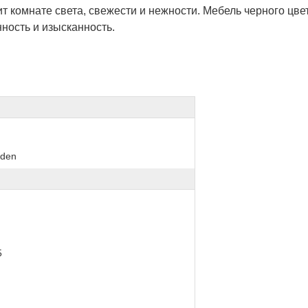
т комнате света, свежести и нежности. Мебель черного цв
нность и изысканность.
lden
5