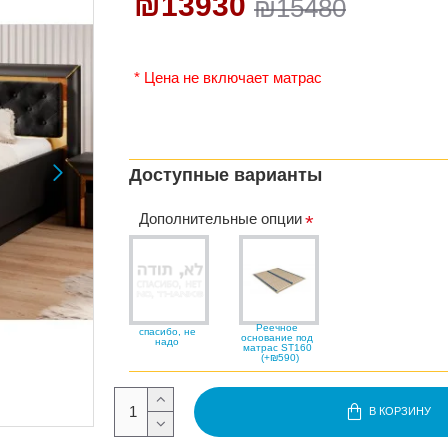
₪13930
₪15480
* Цена не включает матрас
Доступные варианты
Дополнительные опции
Реечное
спасибо, не
основание под
надо
матрас ST160
(+₪590)
В КОРЗИНУ