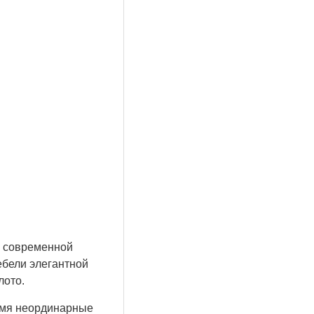
й современной
ебели элегантной
лото.
ремя неординарные