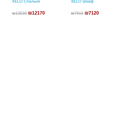
XELO Спальня
XELO Шкаф
₪12170
₪7120
₪13530
₪7915