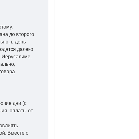
этому,
ана до второго
ьно, в день
ходятся далеко
 в Иерусалиме,
уально,
товара
бочие дни
(с
ения оплаты от
повлиять
кой.
Вместе с