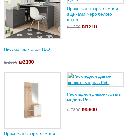
Прихожая с зеркалом и и
ящиками Nepo белого
цвета
₪1210
₪1350
Письменный стол TEO
₪2100
₪2350
Раскладной диван-кровать
модель Petit
₪5900
₪7800
Прихожая с зеркалом и и