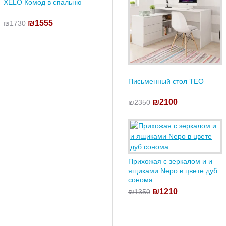
XELO Комод в спальню
₪1555
₪1730
Письменный стол TEO
₪2100
₪2350
Прихожая с зеркалом и и
ящиками Nepo в цвете дуб
сонома
₪1210
₪1350