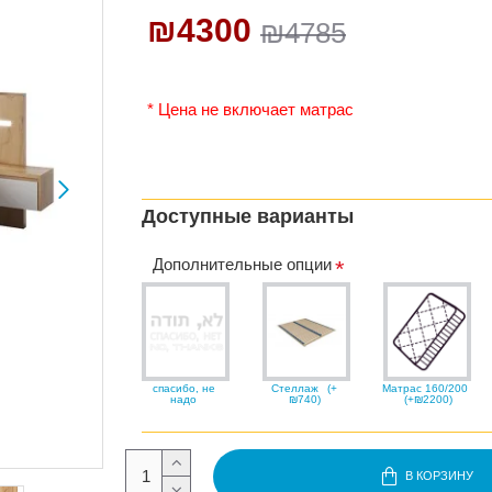
₪4300
₪4785
* Цена не включает матрас
Доступные варианты
Дополнительные опции
спасибо, не
Стеллаж
(+
Матрас 160/200
надо
₪740)
(+₪2200)
В КОРЗИНУ