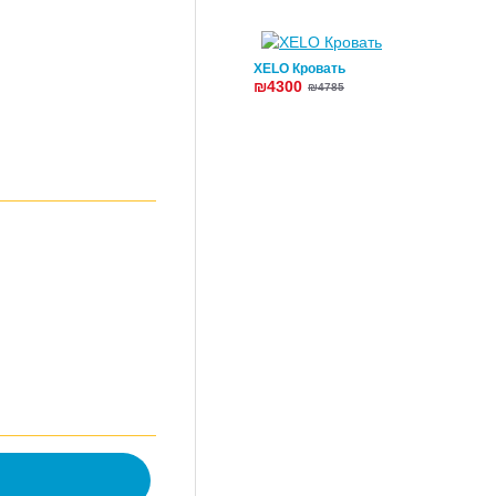
XELO Кровать
₪4300
₪4785