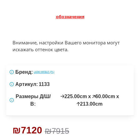
обозначения
Внимание, настройки Вашего монитора могут
искажать оттенок цвета.
Бренд:
LASKI MEBLE (PL)
Артикул:
1133
Размеры Д/Ш/
🡢225.00cm x 🡥60.00cm x
В:
🡡213.00cm
₪7120
₪7915