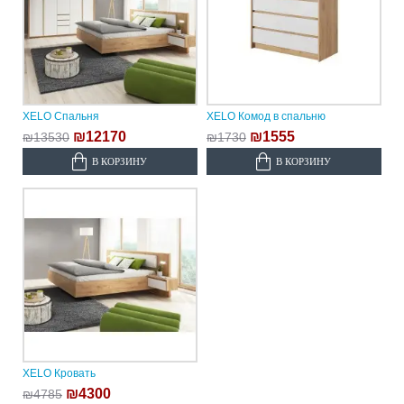
XELO Спальня
XELO Комод в спальню
₪12170
₪1555
₪13530
₪1730
В КОРЗИНУ
В КОРЗИНУ
XELO Кровать
₪4300
₪4785