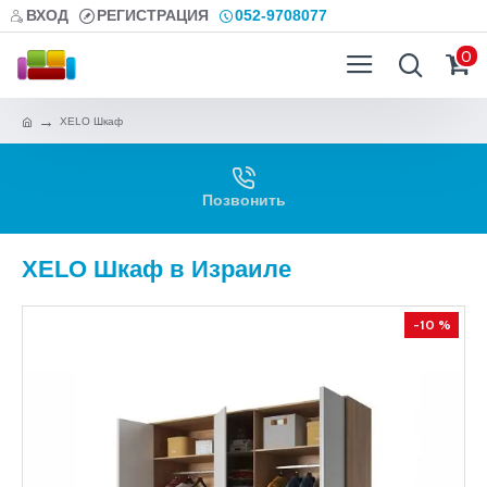
ВХОД
РЕГИСТРАЦИЯ
052-9708077
0
XELO Шкаф
Позвонить
XELO Шкаф в Израиле
-10 %